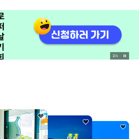
쟁
이
모
집
관
광
3
/
4
을
바
꾸
는
유
쾌
한
한
마
디