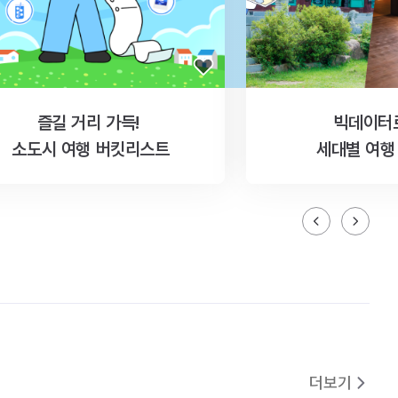
즐길 거리 가득!
빅데이터
소도시 여행 버킷리스트
세대별 여행
더보기