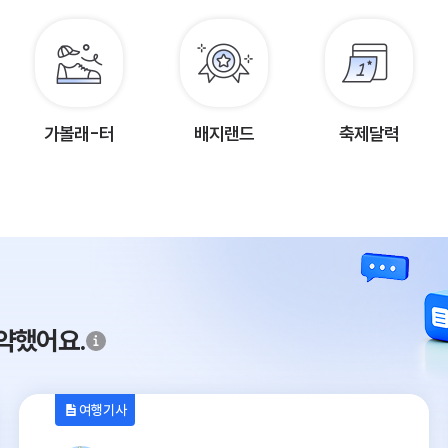
가볼래-터
배지랜드
축제달력
약했어요.
여행기사