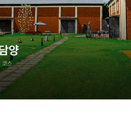
 담양
 코스