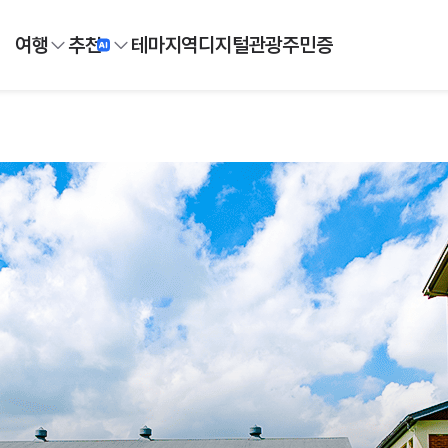
여행
추천
테마
지역
디지털
관광주민증