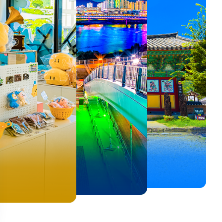
뚜벅이 여행자 주목🚶
백제의 숨결을 따라,
<호프>, <동궁> 여운 따라🎬
로컬 감성 수집!
우리말이 더 재미있어지는
숲길부터 천년 고찰까지!
뚜벅이 여행자 주목🚶
백제의 숨결을 따라,
숲길부터 천년 고찰까지!
말이 더 재미있어지는
양양 1박 2일 코스
부여에서 만나는 여름
실속 있게 떠나는 해남 여행
전국 로컬 기념품숍 3곳⭐
세종 한글 여행
마음에 쉼을 더하는 부안
양양 1박 2일 코스
부여에서 만나는 여름
마음에 쉼을 더하는 부안
 한글 여행