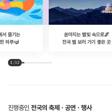
에서 즐기는
쏟아지는 별빛 속으로🌌
한 하루🤿
전국 별 보러 가기 좋은 곳
1
/
12
진행중인
전국의 축제ㆍ공연ㆍ행사