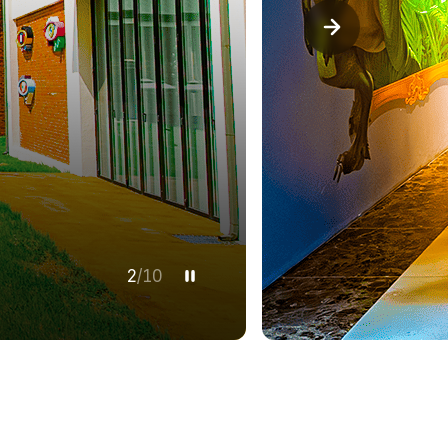
2
/
10