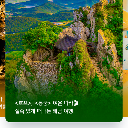
우리
라,
로컬 감성 수집!
<호프>, <동궁> 여운 따라🎬
세종
여름
전국 로컬 기념품숍 3곳⭐
실속 있게 떠나는 해남 여행