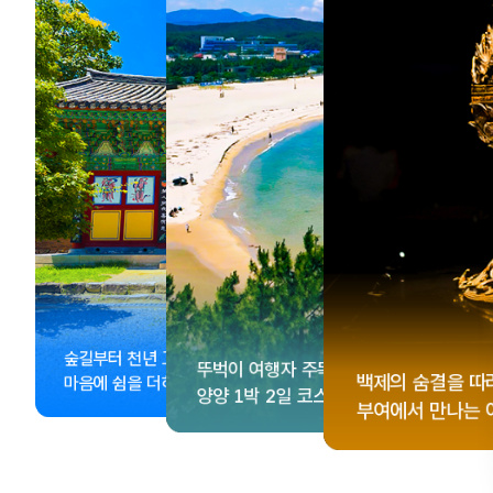
, <동궁> 여운 따라🎬
성 수집!
이 더 재미있어지는
숲길부터 천년 고찰까지!
뚜벅이 여행자 주목🚶
게 떠나는 해남 여행
컬 기념품숍 3곳⭐
글 여행
백제의 숨결을 따
마음에 쉼을 더하는 부안
양양 1박 2일 코스
부여에서 만나는 