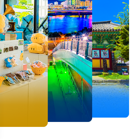
뚜벅이 여행자 주목🚶
백제의 숨결을 따라,
<호프>, <동궁> 여운 따라🎬
로컬 감성 수집!
우리말이 더 재미있어지는
숲길부터 천년 고찰까지!
뚜벅이 여행자 주목🚶
백제의 숨결을 따라,
숲길부터 천년 고찰까지!
말이 더 재미있어지는
양양 1박 2일 코스
부여에서 만나는 여름
실속 있게 떠나는 해남 여행
전국 로컬 기념품숍 3곳⭐
세종 한글 여행
마음에 쉼을 더하는 부안
양양 1박 2일 코스
부여에서 만나는 여름
마음에 쉼을 더하는 부안
 한글 여행