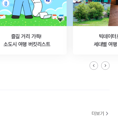
즐길 거리 가득!
빅데이터
소도시 여행 버킷리스트
세대별 여행
더보기