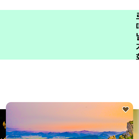
으
로
떠
날
기
회
✨
지
역
사
랑
휴
가
지
원
사
업