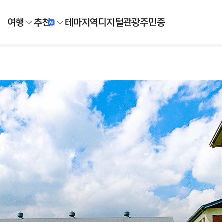
여행
추천
테마
지역
디지털
관광주민증