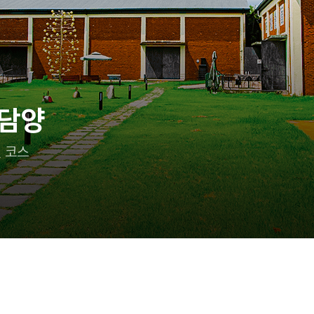
 담양
 코스