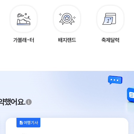
가볼래-터
배지랜드
축제달력
약했어요.
여행기사