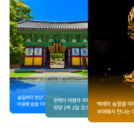
, <동궁> 여운 따라🎬
성 수집!
이 더 재미있어지는
숲길부터 천년 고찰까지!
뚜벅이 여행자 주목🚶
게 떠나는 해남 여행
컬 기념품숍 3곳⭐
글 여행
백제의 숨결을 따
마음에 쉼을 더하는 부안
양양 1박 2일 코스
부여에서 만나는 