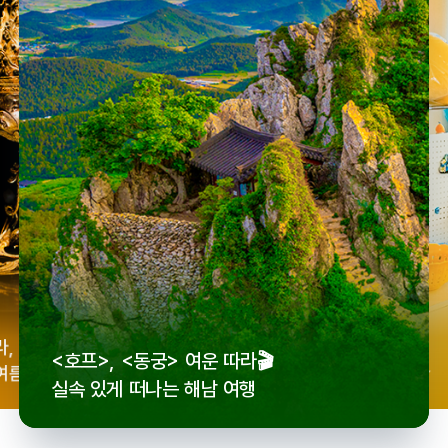
우리
라,
로컬 감성 수집!
<호프>, <동궁> 여운 따라🎬
세종
여름
전국 로컬 기념품숍 3곳⭐
실속 있게 떠나는 해남 여행