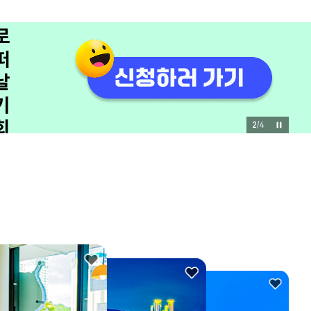
3
/
4