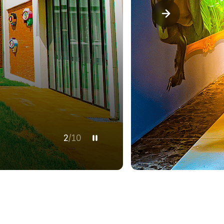
2
/
10