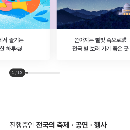
에서 즐기는
쏟아지는 별빛 속으로🌌
한 하루🤿
전국 별 보러 가기 좋은 곳
1
/
12
진행중인
전국의 축제ㆍ공연ㆍ행사