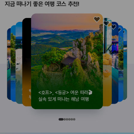
지금 떠나기 좋은 여행 코스 추천!
<호프>, <동궁> 여운 따라🎬
로컬 감성 수집!
우리말이 더 재미있어지는
뚜벅이 여행자 주목🚶
백제의 숨결을 따라,
<호프>, <동궁> 여운 따라🎬
로컬 감성 수집!
우리말이 더 재미있어지는
숲길부터 천년 고찰까지!
뚜벅이 여행자 주목🚶
백제의 숨결을 따라,
숲길부터 천년 고찰까지!
숲길부터 천년 고찰까지!
뚜벅이 여행자 주목🚶
우리말이 더 재미있어지는
백제의 숨결을 따라,
로컬 감성 수집!
<호프>, <동궁> 여운 따라🎬
실속 있게 떠나는 해남 여행
전국 로컬 기념품숍 3곳⭐
세종 한글 여행
양양 1박 2일 코스
부여에서 만나는 여름
실속 있게 떠나는 해남 여행
전국 로컬 기념품숍 3곳⭐
세종 한글 여행
마음에 쉼을 더하는 부안
양양 1박 2일 코스
부여에서 만나는 여름
마음에 쉼을 더하는 부안
마음에 쉼을 더하는 부안
양양 1박 2일 코스
세종 한글 여행
부여에서 만나는 여름
전국 로컬 기념품숍 3곳⭐
실속 있게 떠나는 해남 여행