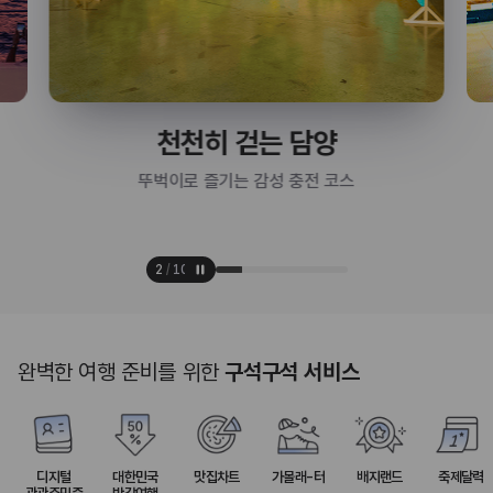
천천히 걷는 담양
뚜벅이로 즐기는 감성 충전 코스
2
/
10
완벽한 여행 준비를 위한
구석구석 서비스
디지털
대한민국
맛집차트
가볼래-터
배지랜드
축제달력