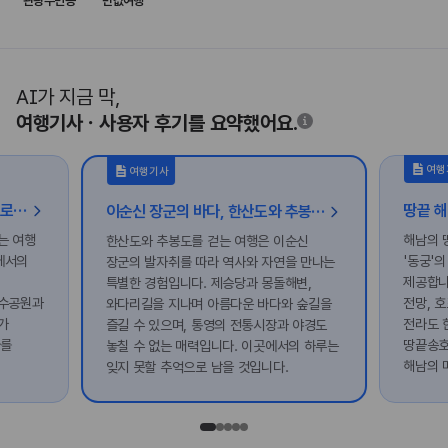
관광주민증
반값여행
AI가 지금 막,
여행기사ㆍ사용자 후기를 요약했어요.
여행
여행기사
[바다도시] ‘1일 1해수욕장’, 슬기로운 여름방학을 위한 여수 여행
이순신 장군의 바다, 한산도와 추봉도를 걷다
는 여행
해남의 
한산도와 추봉도를 걷는 여행은 이순신
에서의
'동궁'
장군의 발자취를 따라 역사와 자연을 만나는
제공합니
특별한 경험입니다. 제승당과 몽돌해변,
친수공원과
전망, 
와다리길을 지나며 아름다운 바다와 숲길을
가
전라도 
즐길 수 있으며, 통영의 전통시장과 야경도
다를
땅끝송호
놓칠 수 없는 매력입니다. 이곳에서의 하루는
해남의 
잊지 못할 추억으로 남을 것입니다.
마지막으
감상하며