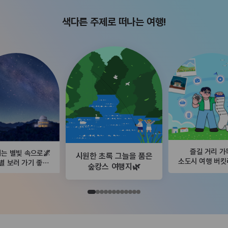
색다른 주제로 떠나는 여행!
즐길 거리 가
는 별빛 속으로🌌
시원한 초록 그늘을 품은
소도시 여행 버
별 보러 가기 좋은
숲캉스 여행지🌿
곳