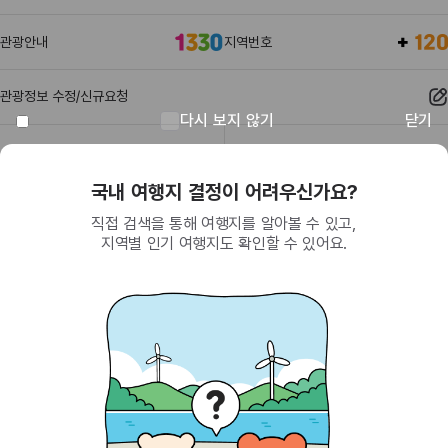
관광안내
지역번호
관광정보 수정/신규요청
다시 보지 않기
닫기
관광정보
유관기관
회원이 되면 받을 수 있는 혜택
SNS를 통한 간편 가입으로 한국관광공사에서
제공하는 다양한 혜택을 누려보세요.
(26464) 강원특별자치도 원주시 세계로 10
대표전화
033-738-3000 (유료, 평일 09시~18시)
사업자등록번호
202-81-50707
통신판매업신고
제2009-서울중구-1234호
이용 가이드
찾아오시는 길