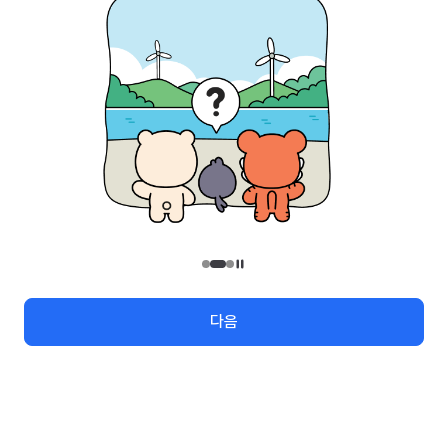
관광안내
지역번호
관광정보 수정/신규요청
관광정보
유관기관
(26464) 강원특별자치도 원주시 세계로 10
대표전화
033-738-3000 (유료, 평일 09시~18시)
대구석 회원이 되어볼래요!
사업자등록번호
202-81-50707
메뉴
검색
여행지도
로그인
통신판매업신고
제2009-서울중구-1234호
이용 가이드
찾아오시는 길