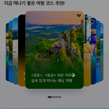
지금 떠나기 좋은 여행 코스 추천!
<호프>, <동궁> 여운 따라🎬
로컬 감성 수집!
우리말이 더 재미있어지는
뚜벅이 여행자 주목🚶
백제의 숨결을 따라,
<호프>, <동궁> 여운 따라🎬
로컬 감성 수집!
우리말이 더 재미있어지는
숲길부터 천년 고찰까지!
뚜벅이 여행자 주목🚶
백제의 숨결을 따라,
숲길부터 천년 고찰까지!
숲길부터 천년 고찰까지!
뚜벅이 여행자 주목🚶
우리말이 더 재미있어지는
백제의 숨결을 따라,
로컬 감성 수집!
<호프>, <동궁> 여운 따라🎬
실속 있게 떠나는 해남 여행
전국 로컬 기념품숍 3곳⭐
세종 한글 여행
양양 1박 2일 코스
부여에서 만나는 여름
실속 있게 떠나는 해남 여행
전국 로컬 기념품숍 3곳⭐
세종 한글 여행
마음에 쉼을 더하는 부안
양양 1박 2일 코스
부여에서 만나는 여름
마음에 쉼을 더하는 부안
마음에 쉼을 더하는 부안
양양 1박 2일 코스
세종 한글 여행
부여에서 만나는 여름
전국 로컬 기념품숍 3곳⭐
실속 있게 떠나는 해남 여행