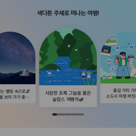
색다른 주제로 떠나는 여행!
즐길 거리 가
는 별빛 속으로🌌
시원한 초록 그늘을 품은
소도시 여행 버
별 보러 가기 좋은
숲캉스 여행지🌿
곳