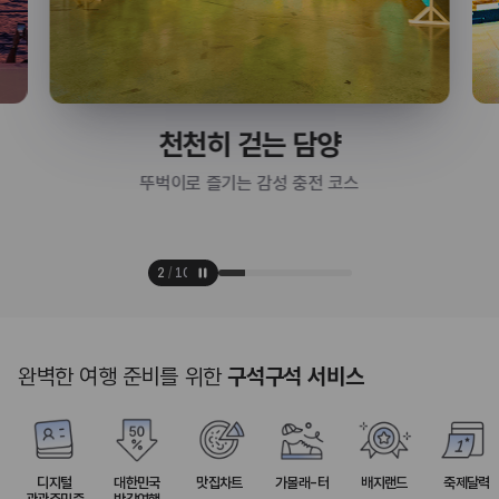
천천히 걷는 담양
뚜벅이로 즐기는 감성 충전 코스
2
/
10
완벽한 여행 준비를 위한
구석구석 서비스
디지털
대한민국
맛집차트
가볼래-터
배지랜드
축제달력