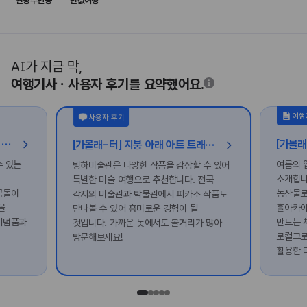
관광주민증
반값여행
AI가 지금 막,
여행기사ㆍ사용자 후기를 요약했어요.
여행
사용자 후기
이번 여름방학엔 로컬 감성 충전! 개성이 가득한 전국 기념품숍 투어
[가볼래-터] 지붕 아래 아트 트래블, 시원한 감성 데이트
수 있는
여름의 
빙하미술관은 다양한 작품을 감상할 수 있어
소개합니
특별한 미술 여행으로 추천합니다. 전국
꿈돌이
농산물로
각지의 미술관과 박물관에서 피카소 작품도
을
흘아카이
만나볼 수 있어 흥미로운 경험이 될
 기념품과
만드는 
것입니다. 가까운 돗에서도 볼거리가 많아
로컬그로
방문해보세요!
활용한 
있어요.
떠나보세