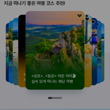
지금 떠나기 좋은 여행 코스 추천!
<호프>, <동궁> 여운 따라🎬
로컬 감성 수집!
우리말이 더 재미있어지는
뚜벅이 여행자 주목🚶
백제의 숨결을 따라,
<호프>, <동궁> 여운 따라🎬
로컬 감성 수집!
우리말이 더 재미있어지는
숲길부터 천년 고찰까지!
뚜벅이 여행자 주목🚶
백제의 숨결을 따라,
숲길부터 천년 고찰까지!
숲길부터 천년 고찰까지!
뚜벅이 여행자 주목🚶
우리말이 더 재미있어지는
백제의 숨결을 따라,
로컬 감성 수집!
<호프>, <동궁> 여운 따라🎬
실속 있게 떠나는 해남 여행
전국 로컬 기념품숍 3곳⭐
세종 한글 여행
양양 1박 2일 코스
부여에서 만나는 여름
실속 있게 떠나는 해남 여행
전국 로컬 기념품숍 3곳⭐
세종 한글 여행
마음에 쉼을 더하는 부안
양양 1박 2일 코스
부여에서 만나는 여름
마음에 쉼을 더하는 부안
마음에 쉼을 더하는 부안
양양 1박 2일 코스
세종 한글 여행
부여에서 만나는 여름
전국 로컬 기념품숍 3곳⭐
실속 있게 떠나는 해남 여행