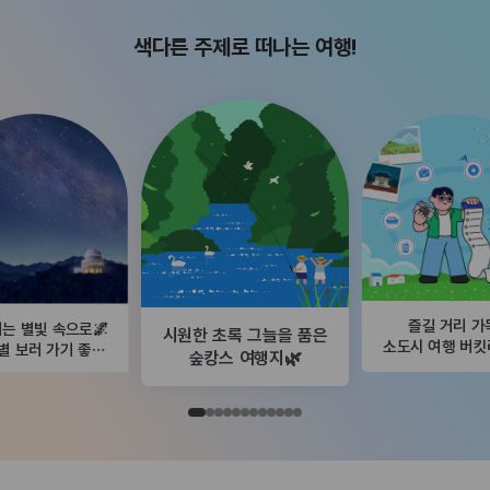
색다른 주제로 떠나는 여행!
즐길 거리 가
는 별빛 속으로🌌
시원한 초록 그늘을 품은
소도시 여행 버
별 보러 가기 좋은
숲캉스 여행지🌿
곳