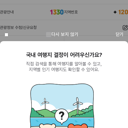
관광안내
지역번호
관광정보 수정/신규요청
다시 보지 않기
닫기
관광정보
유관기관
 결정이 어려우신가요?
회원이 되면 받
 여행지를 알아볼 수 있고,
SNS를 통한 간편 가
행지도 확인할 수 있어요.
제공하는 다양한 혜
(26464) 강원특별자치도 원주시 세계로 10
대표전화
033-738-3000 (유료, 평일 09시~18시)
사업자등록번호
202-81-50707
통신판매업신고
제2009-서울중구-1234호
이용 가이드
찾아오시는 길