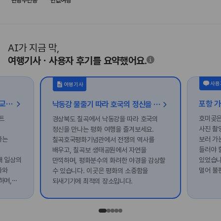
관광주민증
반값여행
AI가 지금 막,
여행기사ㆍ사용자 후기를 요약했어요.
사용
여행기사
통영, 빛의 언덕을 지나 고양이학교로 떠나는 힐링 여행
낙동강 물줄기 따라 호국의 정신을 만나는 칠곡 평화 여행
트
호미곶은
경상북도 칠곡에서 낙동강을 따라 호국의
터
사진 촬
정신을 만나는 평화 여행을 즐겨보세요.
나는
보러 가
칠곡호국평화기념관에서 전쟁의 역사를
들러야 
배우고, 칠곡보 생태공원에서 자연을
해 일상의
있었습니
만끽하며, 평화분수의 화려한 야경을 감상할
화와
멀어 불
수 있습니다. 이곳은 평화의 소중함을
하며,
되새기기에 최적의 장소입니다.
.