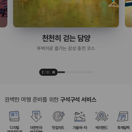
천천히 걷는 담양
뚜벅이로 즐기는 감성 충전 코스
2
/
10
완벽한 여행 준비를 위한
구석구석 서비스
디지털
대한민국
맛집차트
가볼래-터
배지랜드
축제달력