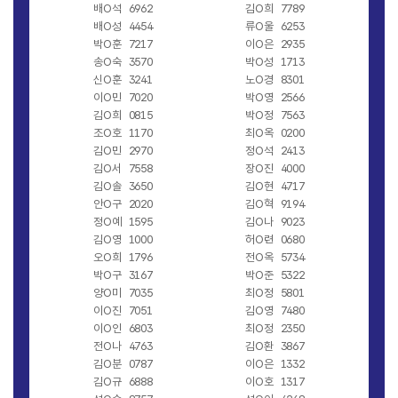
배O석
6962
김O희
7789
배O성
4454
류O울
6253
박O훈
7217
이O은
2935
송O숙
3570
박O성
1713
신O훈
3241
노O경
8301
이O민
7020
박O영
2566
김O희
0815
박O정
7563
조O호
1170
최O옥
0200
김O민
2970
정O석
2413
김O서
7558
장O진
4000
김O솔
3650
김O현
4717
안O구
2020
김O혁
9194
정O예
1595
김O나
9023
김O영
1000
허O련
0680
오O희
1796
전O옥
5734
박O구
3167
박O준
5322
양O미
7035
최O정
5801
이O진
7051
김O영
7480
이O인
6803
최O정
2350
전O나
4763
김O환
3867
김O분
0787
이O은
1332
김O규
6888
이O호
1317