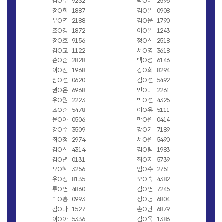
김O주
9232
박O미
2596
장O희
1887
김O일
0908
유O연
2188
김O운
1790
조O경
1872
이O얼
1243
장O호
9156
정O선
2518
김O교
1122
서O영
3618
손O준
2828
백O성
6146
이O진
1968
강O희
8294
심O선
0620
김O선
5492
권O은
6968
민O미
2261
유O원
2223
박O선
4325
조O준
5478
이O유
5111
문O아
0506
한O원
0414
강O수
3509
강O기
7189
최O정
2974
서O원
5490
김O선
4314
김O림
1983
김O년
0131
최O지
5739
오O혜
3256
임O수
2751
유O정
8135
오O숙
4382
류O연
4860
김O연
7245
박O홍
0993
정O명
6804
김O나
1527
손O난
6879
이O아
5336
김O욱
1386