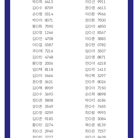
박O희
6413
이O선
9911
김O수
8709
윤O영
6613
손O명
0314
이O환
9966
박O아
8071
권O환
7500
황O화
7590
김O아
4850
김O정
1246
김O선
8367
김O언
4708
이O훈
3883
이O걸
0387
장O현
0782
주O애
7216
임O아
3507
김O민
4748
김O영
8871
황O정
2006
전O아
6218
임O택
8118
김O자
1413
김O이
0466
하O복
3297
윤O영
0621
안O주
8026
김O혜
8909
장O이
7150
김O수
3693
손O희
8898
정O권
5808
박O리
6186
강O준
3549
한O수
7455
김O정
0259
최O람
9993
김O준
9183
진O경
3084
황O민
2274
육O윤
8139
최O선
2940
최O은
7257
정O린
2727
임O선
9428