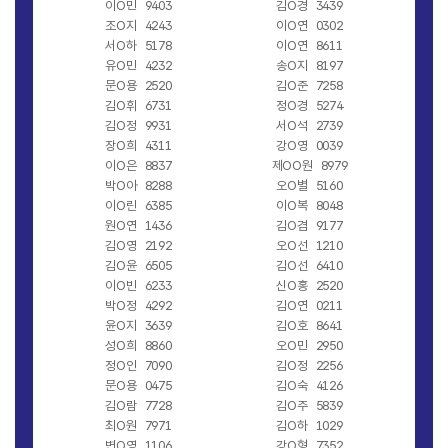
이O민
9403
김O경
3439
조O지
4243
이O연
0302
서O하
5178
이O연
8611
유O민
4232
송O지
8197
문O용
2520
김O준
7258
김O휘
6731
정O경
5274
김O정
9931
서O석
2739
장O희
4311
강O영
0039
이O은
8837
제OO원
8979
박O아
8288
오O별
5160
이O린
6385
이O복
8048
원O연
1436
김O겸
9177
김O영
2192
오O선
1210
김O윤
6505
김O선
6410
이O빈
6233
신O홍
2520
박O정
4292
김O연
0211
윤O지
3639
김O호
8641
성O희
8860
오O민
2950
정O인
7090
김O정
2256
문O용
0475
김O숙
4126
김O람
7728
김O주
5839
최O원
7971
김O하
1029
변O영
1106
강O형
7352