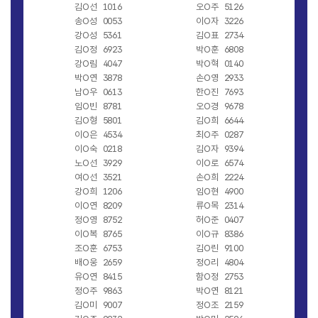
김O선
1016
오O주
5126
송O성
0053
이O자
3226
강O성
5361
김O표
2734
김O정
6923
박O훈
6808
강O림
4047
박O혁
0140
박O연
3878
손O영
2933
남O우
0613
한O진
7693
임O빈
8781
오O경
9678
김O형
5801
김O희
6644
이O은
4534
최O주
0287
이O숙
0218
김O자
9394
노O선
3929
이O로
6574
여O선
3521
손O희
2224
강O희
1206
임O현
4900
이O연
8209
류O목
2314
정O영
8752
허O준
0407
이O복
8765
이O규
8386
조O훈
6753
김O린
9100
배O웅
2659
정O리
4804
유O연
8415
함O정
2753
정O주
9863
박O연
8121
김O미
9007
정O조
2159