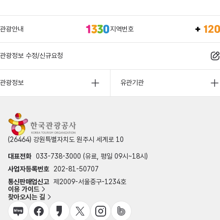
관광안내
지역번호
관광정보 수정/신규요청
관광정보
유관기관
(26464) 강원특별자치도 원주시 세계로 10
대표전화
033-738-3000 (유료, 평일 09시~18시)
사업자등록번호
202-81-50707
통신판매업신고
제2009-서울중구-1234호
이용 가이드
찾아오시는 길