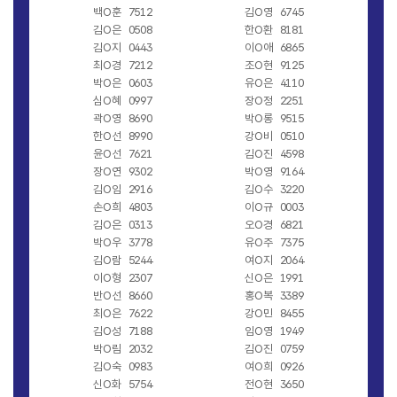
백O훈
7512
김O영
6745
김O은
0508
한O환
8181
김O지
0443
이O애
6865
최O경
7212
조O현
9125
박O은
0603
유O은
4110
심O혜
0997
장O정
2251
곽O영
8690
박O롱
9515
한O선
8990
강O비
0510
윤O선
7621
김O진
4598
장O연
9302
박O영
9164
김O임
2916
김O수
3220
손O희
4803
이O규
0003
김O은
0313
오O경
6821
박O우
3778
유O주
7375
김O람
5244
여O지
2064
이O형
2307
신O은
1991
반O선
8660
홍O복
3389
최O은
7622
강O민
8455
김O성
7188
임O영
1949
박O림
2032
김O진
0759
김O숙
0983
여O희
0926
신O화
5754
전O현
3650