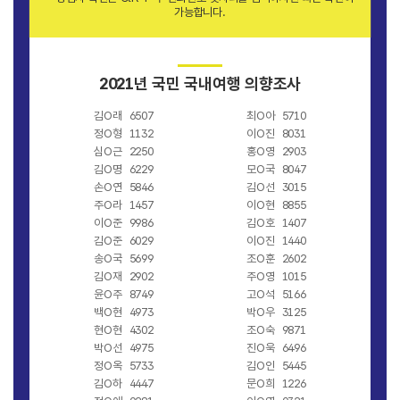
가능합니다.
2021년 국민 국내여행 의향조사
김O래
6507
최O아
5710
정O형
1132
이O진
8031
심O근
2250
홍O영
2903
김O명
6229
모O국
8047
손O연
5846
김O선
3015
주O라
1457
이O현
8855
이O준
9986
김O호
1407
김O준
6029
이O진
1440
송O국
5699
조O훈
2602
김O재
2902
주O영
1015
윤O주
8749
고O석
5166
백O현
4973
박O우
3125
현O현
4302
조O숙
9871
박O선
4975
진O욱
6496
정O옥
5733
김O인
5445
김O하
4447
문O희
1226