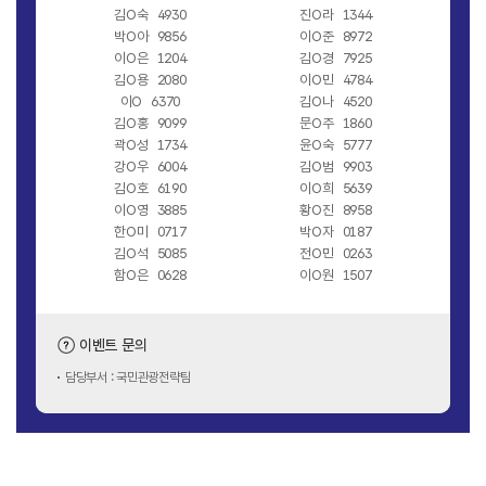
김O숙
4930
진O라
1344
박O아
9856
이O준
8972
이O은
1204
김O경
7925
김O용
2080
이O민
4784
이O
6370
김O나
4520
김O홍
9099
문O주
1860
곽O성
1734
윤O숙
5777
강O우
6004
김O범
9903
김O호
6190
이O희
5639
이O영
3885
황O진
8958
한O미
0717
박O자
0187
김O석
5085
전O민
0263
함O은
0628
이O원
1507
이벤트 문의
담당부서 : 국민관광전략팀