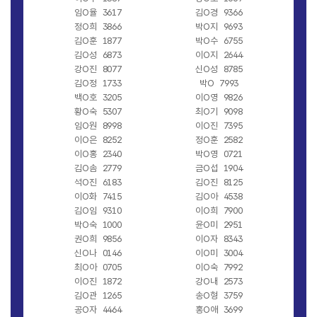
임O율
3617
김O경
9366
정O희
3866
박O지
9693
김O훈
1877
박O수
6755
김O성
6873
이O지
2644
강O진
8077
신O성
8785
김O정
1733
박O
7993
백O호
3205
이O영
9826
황O숙
5307
최O기
9098
임O원
8998
이O진
7395
이O은
8252
정O훈
2582
이O홍
2340
박O영
0721
김O솜
2779
금O섭
1904
석O진
6183
김O진
8125
이O화
7415
김O아
4538
김O임
9310
이O희
7900
박O숙
1000
윤O미
2951
권O희
9856
이O자
8343
신O나
0146
이O미
3004
최O아
0705
이O숙
7992
이O진
1872
강O내
2573
김O관
1265
송O형
3759
공O자
4464
홍O애
3699