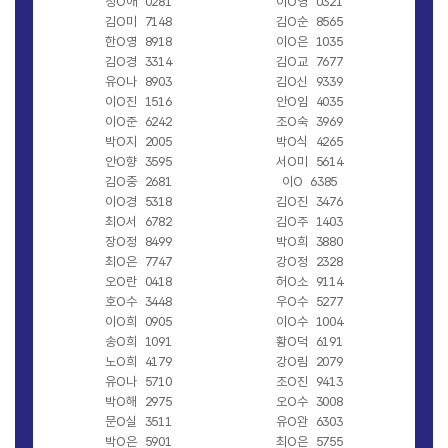
정O애
0281
이O영
0321
김O미
7148
김O순
8565
한O영
8918
이O은
1035
김O경
3314
김O교
7677
유O나
8903
김O신
9339
이O진
1516
안O임
4035
이O준
6242
조O숙
3969
박O지
2005
박O식
4265
안O향
3595
서O미
5614
김O중
2681
이O
6385
이O경
5318
김O진
3476
최O서
6782
김O주
1403
장O정
8499
박O희
3880
최O은
7747
강O정
2328
오O란
0418
허O소
9114
호O수
3448
우O수
5277
이O희
0905
이O수
1004
송O희
1091
황O덕
6191
노O희
4179
강O림
2079
유O나
5710
조O진
9413
박O해
2975
오O수
3008
문O실
3511
유O완
6303
박O은
5901
최O은
5755