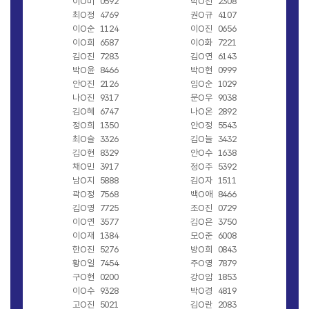
이O미
0592
박O진
2308
최O정
4769
권O규
4107
이O순
1124
이O진
0656
이O희
6587
이O화
7221
김O진
7283
김O연
6143
박O윤
8466
박O현
0999
안O진
2126
임O순
1029
나O진
9317
문O우
9038
김O혜
6747
나O온
2892
정O희
1350
안O정
5543
최O슬
3326
김O늘
3432
김O현
8329
안O수
1638
채O민
3917
정O주
5392
남O지
5888
김O자
1511
곽O정
7568
백O애
8466
김O영
7725
조O진
0729
이O연
3577
김O은
3750
이O재
1384
모O준
6008
한O진
5276
방O희
0843
황O일
7454
주O영
7879
구O현
0200
강O암
1853
이O수
9328
박O경
4819
고O진
5021
김O란
2083