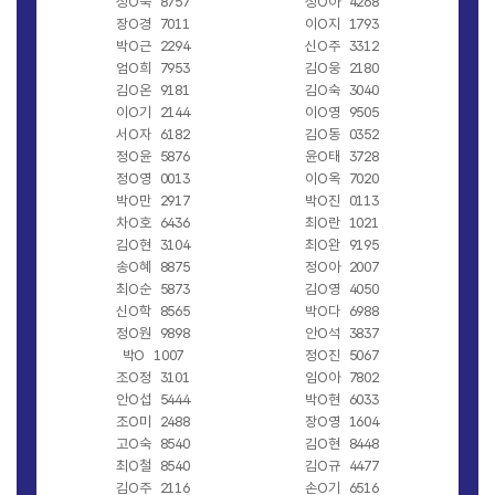
성O숙
8757
성O아
4268
장O경
7011
이O지
1793
박O근
2294
신O주
3312
엄O희
7953
김O웅
2180
김O온
9181
김O숙
3040
이O기
2144
이O영
9505
서O자
6182
김O동
0352
정O윤
5876
윤O태
3728
정O영
0013
이O옥
7020
박O만
2917
박O진
0113
차O호
6436
최O란
1021
김O현
3104
최O완
9195
송O혜
8875
정O아
2007
최O순
5873
김O영
4050
신O학
8565
박O다
6988
정O원
9898
안O석
3837
박O
1007
정O진
5067
조O정
3101
임O아
7802
안O섭
5444
박O현
6033
조O미
2488
장O영
1604
고O숙
8540
김O현
8448
최O철
8540
김O규
4477
김O주
2116
손O기
6516