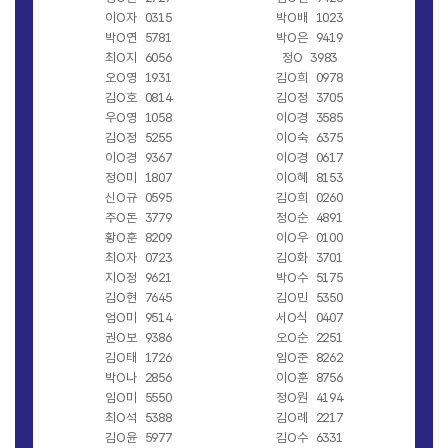
이O자
0315
박O배
1023
박O연
5781
박O은
9419
최O지
6056
정O
3983
오O영
1931
김O희
0978
김O호
0814
김O정
3705
우O영
1058
이O경
3585
김O정
5255
이O숙
6375
이O경
9367
이O경
0617
정O미
1807
이O혜
8153
신O규
0595
김O희
0260
주O돈
3779
정O순
4891
황O훈
8209
이O우
0100
최O자
0723
김O화
3701
지O정
9621
박O수
5175
김O현
7645
김O민
5350
엄O미
9514
서O식
0407
권O보
9386
오O순
2251
김O태
1726
임O준
8262
박O나
2856
이O훈
8756
임O미
5550
정O원
4194
최O석
5388
김O례
2217
김O윤
5977
김O수
6331