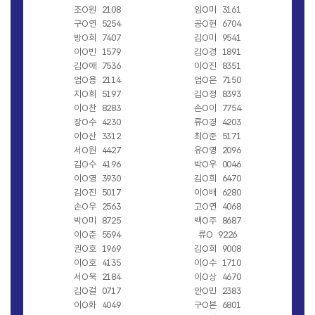
조O원
2108
임O미
3161
구O연
5254
공O현
6704
방O희
7407
김O미
9541
이O빈
1579
김O경
1891
김O애
7536
이O진
8351
엄O용
2114
엄O은
7150
지O희
5197
김O정
8393
이O찬
8283
손O이
7754
장O수
4230
류O경
4203
이O산
3312
최O준
5171
서O원
4427
유O영
2096
김O수
4196
박O우
0046
이O영
3930
김O희
6470
김O진
5017
이O배
6280
손O우
2563
고O연
4068
박O미
8725
백O주
8687
이O춘
5594
류O
9226
권O호
1969
김O희
9008
이O호
4135
이O수
1710
서O욱
2184
이O상
4670
김O걸
0717
안O민
2383
이O화
4049
구O본
6801