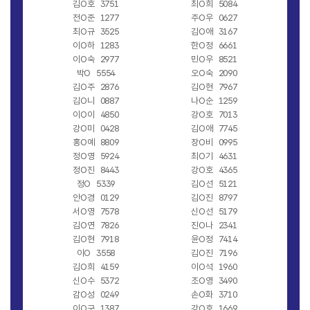
김O호
3751
최O희
5084
전O준
1277
주O우
0627
최O규
3525
김O애
3167
이O하
1283
한O정
6661
이O숙
2977
민O우
8521
박O
5554
오O숙
2090
김O주
2876
김O현
7967
김O니
0887
나O순
1259
이O이
4850
강O호
7013
강O미
0428
김O애
7745
홍O예
8809
장O비
0995
정O영
5924
최O기
4631
정O진
8443
강O호
4365
정O
5339
김O선
5121
안O경
0129
김O진
8797
서O영
7578
신O선
5179
김O연
7826
진O나
2341
김O현
7918
윤O정
7414
이O
3558
김O진
7196
김O희
4159
이O석
1960
신O수
5372
조O영
3490
감O성
0249
손O화
3710
이O구
1387
강O호
1669