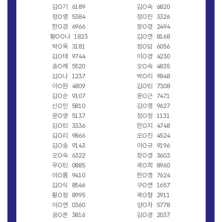
김O기
6189
김O숙
6820
정O영
5384
정O진
3326
한O경
6966
장O경
2494
황OO나
1823
김O연
8168
박O욱
3181
정O담
6056
김O태
9744
이O경
4230
송O례
5520
오O숙
4835
김O나
1237
박O리
9848
이O원
4809
김O민
7308
김O순
9107
윤O근
7471
신O인
5810
김O영
9627
윤O영
5137
정O정
1131
김O민
3336
한O지
4748
김O리
9866
오O진
4524
김O송
9143
이O규
9196
오O숙
6322
장O경
3603
우O민
0885
곽O희
8960
이O름
9410
한O영
7624
김O식
8546
구O연
1657
황O정
8995
곽O형
2911
이O연
0360
양O자
5778
공O준
3816
김O경
2037