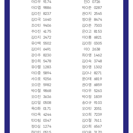
이O우
9174
진O
0726
이O엽
9886
박O준
0287
김O진
8237
권O지
2545
김O국
1640
정O윤
8474
조O민
9406
김O준
7303
주O진
4175
은O고
8153
김O지
2472
이O홍
6821
유O택
5502
김O원
0305
김O미
6491
이O
2638
강O주
8230
최O영
1462
장O희
5478
김O숙
3748
유O렬
1283
정O영
1302
이O중
5894
김O나
8271
서O호
9256
윤O태
6819
오O완
5982
권O영
6859
박O철
9868
이O우
5263
오O진
3636
박O정
1839
김O일
0508
송O규
9103
옥O화
0171
오O민
2051
이O옥
4244
오O희
7239
민O림
0347
김O철
7611
정O심
1274
김O희
6567
허O민
0515
이O무
3170