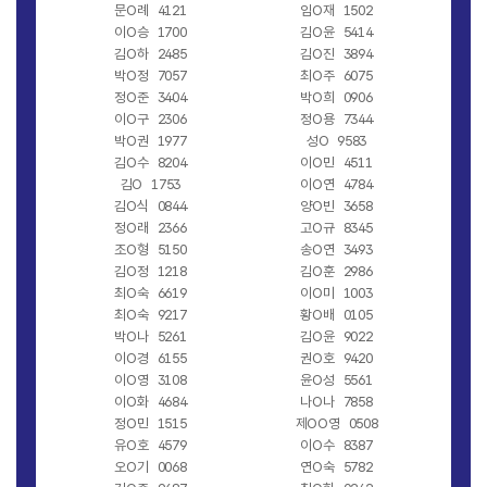
문O례
4121
임O재
1502
이O승
1700
김O윤
5414
김O하
2485
김O진
3894
박O정
7057
최O주
6075
정O준
3404
박O희
0906
이O구
2306
정O용
7344
박O권
1977
성O
9583
김O수
8204
이O민
4511
김O
1753
이O연
4784
김O식
0844
양O빈
3658
정O래
2366
고O규
8345
조O형
5150
송O연
3493
김O정
1218
김O훈
2986
최O숙
6619
이O미
1003
최O숙
9217
황O배
0105
박O나
5261
김O윤
9022
이O경
6155
권O호
9420
이O영
3108
윤O성
5561
이O화
4684
나O나
7858
정O민
1515
제OO영
0508
유O호
4579
이O수
8387
오O기
0068
연O숙
5782