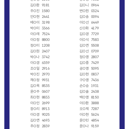
김O환
9181
김O니
0964
주O진
1580
변O원
0324
안O현
2441
김O송
0094
배O이
3198
이O선
6449
박O미
3366
신O화
4179
이O래
7524
김O경
7729
이O정
8800
이O석
7583
정O미
1208
김O연
5508
김O원
2407
김O선
0709
박O나
3742
정O영
2807
이O경
6359
김O중
7429
조O일
2916
공O영
5095
박O진
2970
김O현
0837
채O정
9931
구O영
7436
김O옥
8535
손O승
1931
윤O주
0607
김O솔
2438
최O현
8833
백O영
8150
이O인
2699
이O환
3888
장O리
8913
오O제
7287
이O경
9025
이O현
5624
김O연
4693
윤O민
4854
추O정
2839
윤O나
9159