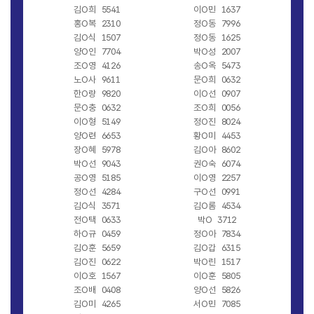
김O희
5541
이O민
1637
홍O복
2310
정O동
7996
김O식
1507
정O동
1625
양O인
7704
박O성
2007
조O영
4126
송O옥
5473
노O사
9611
문O희
0632
한O량
9820
이O선
0907
문O충
0632
조O희
0056
이O형
5149
정O진
8024
양O련
6653
황O미
4453
장O혜
5978
김O아
8602
박O선
9043
권O숙
6074
공O영
5185
이O영
2257
정O선
4284
구O선
0991
김O식
3571
김O롬
4534
전O택
0633
박O
3712
하O규
0459
정O아
7834
김O훈
5659
김O갑
6315
김O진
0622
박O린
1517
이O호
1567
이O훈
5805
조O배
0408
양O선
5826
김O미
4265
서O민
7085