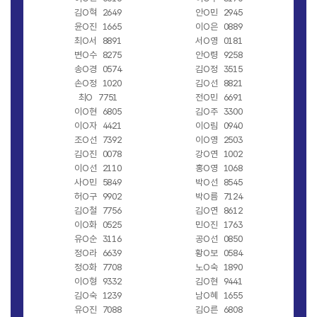
김O혁
2649
안O민
2945
윤O진
1665
이O은
0889
최O서
8891
서O영
0181
변O수
8275
안O령
9258
송O경
0574
김O정
3515
손O정
1020
김O선
8821
최O
7751
전O민
6691
이O현
6805
김O주
3300
이O자
4421
이O림
0940
조O선
7392
이O영
2503
김O진
0078
강O연
1002
이O선
2110
홍O영
1068
사O민
5849
박O선
8545
허O구
9902
박O름
7124
김O철
7756
김O연
8612
이O화
0525
민O진
1763
유O순
3116
공O선
0850
정O라
6639
황O보
0584
정O화
7708
노O숙
1890
이O형
9332
김O현
9441
김O숙
1239
남O혜
1655
유O진
7088
김O른
6808