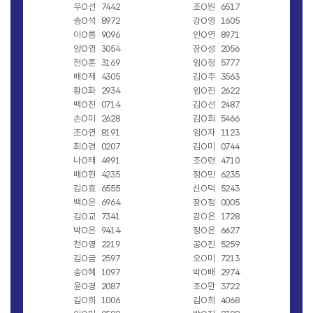
우O선
7442
조O원
6517
송O석
8972
강O영
1605
이O름
9096
안O연
8971
양O영
3054
장O성
2056
전O훈
3169
임O정
5777
배O제
4305
김O주
3563
황O화
2934
임O진
2622
백O진
0714
김O선
2487
손O미
2628
김O희
5466
조O연
8191
임O자
1123
최O경
0207
김O미
0744
나O태
4991
조O련
4710
배O현
4235
정O민
6235
김O효
6555
신O덕
5243
백O은
6964
장O정
0005
김O교
7341
강O은
1728
박O은
9414
정O은
6627
천O영
2219
공O진
5259
김O금
2597
오O미
7213
송O혜
1097
박O배
2974
윤O경
2087
조O완
3722
김O희
1006
김O희
4068