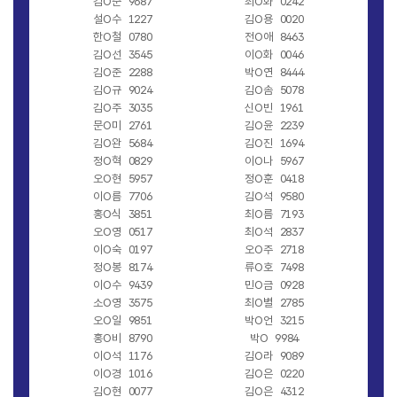
김O준
9687
최O화
0242
설O수
1227
김O용
0020
한O철
0780
전O애
8463
김O선
3545
이O화
0046
김O준
2288
박O연
8444
김O규
9024
김O솜
5078
김O주
3035
신O빈
1961
문O미
2761
김O윤
2239
김O완
5684
김O진
1694
정O혁
0829
이O나
5967
오O현
5957
정O훈
0418
이O름
7706
김O석
9580
홍O식
3851
최O름
7193
오O영
0517
최O석
2837
이O숙
0197
오O주
2718
정O봉
8174
류O호
7498
이O수
9439
민O금
0928
소O영
3575
최O별
2785
오O일
9851
박O언
3215
홍O비
8790
박O
9984
이O석
1176
김O라
9089
이O경
1016
김O은
0220
김O현
0077
김O은
4312