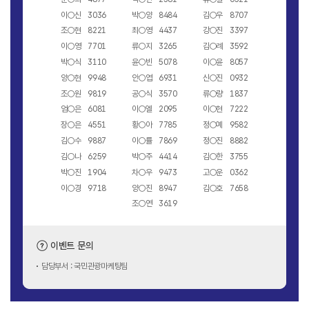
이○신 3036
박○양 8484
김○우 8707
조○현 8221
최○영 4437
강○진 3397
이○영 7701
류○지 3265
김○례 3592
박○식 3110
윤○빈 5078
이○윤 8057
양○현 9948
안○엽 6931
신○진 0932
조○원 9819
공○식 3570
류○량 1837
엄○은 6081
이○엘 2095
이○현 7222
장○은 4551
황○아 7785
정○예 9582
김○수 9887
이○률 7869
정○진 8882
김○나 6259
박○주 4414
김○한 3755
박○진 1904
차○우 9473
고○운 0362
이○경 9718
양○진 8947
김○호 7658
조○연 3619
이벤트 문의
담당부서 : 국민관광마케팅팀