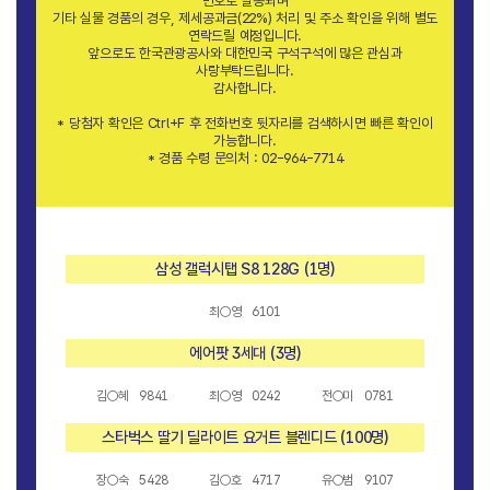
번호로 발송되며
기타 실물 경품의 경우, 제세공과금(22%) 처리 및 주소 확인을 위해 별도
연락드릴 예정입니다.
앞으로도 한국관광공사와 대한민국 구석구석에 많은 관심과
사랑부탁드립니다.
감사합니다.
* 당첨자 확인은 Ctrl+F 후 전화번호 뒷자리를 검색하시면 빠른 확인이
가능합니다.
* 경품 수령 문의처 : 02-964-7714
삼성 갤럭시탭 S8 128G (1명)
최○영 6101
에어팟 3세대 (3명)
김○혜 9841
최○영 0242
전○미 0781
스타벅스 딸기 딜라이트 요거트 블렌디드 (100명)
장○숙 5428
김○호 4717
유○범 9107