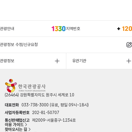
관광안내
지역번호
관광정보 수정/신규요청
관광정보
유관기관
(26464) 강원특별자치도 원주시 세계로 10
대표전화
033-738-3000 (유료, 평일 09시~18시)
사업자등록번호
202-81-50707
통신판매업신고
제2009-서울중구-1234호
이용 가이드
찾아오시는 길