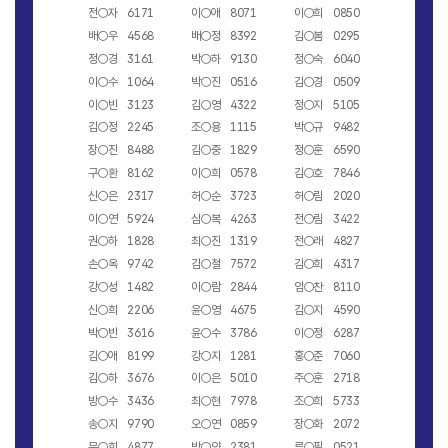
전○자 6171
이○애 8071
이○희 0850
배○우 4568
배○정 8392
김○봄 0295
정○경 3161
박○하 9130
정○숙 6040
이○수 1064
박○진 0516
김○경 0509
이○빈 3123
김○영 4322
정○지 5105
김○정 2245
조○용 1115
박○규 9482
장○진 8488
김○중 1829
정○훈 6590
구○환 8162
이○희 0578
김○호 7846
신○은 2317
허○순 3723
허○림 2020
이○연 5924
심○복 4263
전○림 3422
권○하 1828
최○진 1319
전○래 4827
손○옥 9742
김○철 7572
김○희 4317
강○성 1482
이○람 2844
임○찬 8110
신○희 2206
윤○영 4675
김○지 4590
박○빈 3616
윤○수 3786
이○정 6287
김○애 8199
강○지 1281
홍○준 7060
김○하 3676
이○은 5010
주○훈 2718
방○수 3436
최○현 7978
조○희 5733
송○지 9790
오○연 0859
장○화 2072
문○희 4877
박○얀 2381
류○필 0521