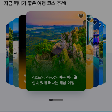
지금 떠나기 좋은 여행 코스 추천!
<호프>, <동궁> 여운 따라🎬
로컬 감성 수집!
우리말이 더 재미있어지는
뚜벅이 여행자 주목🚶
백제의 숨결을 따라,
<호프>, <동궁> 여운 따라🎬
로컬 감성 수집!
우리말이 더 재미있어지는
숲길부터 천년 고찰까지!
뚜벅이 여행자 주목🚶
백제의 숨결을 따라,
숲길부터 천년 고찰까지!
숲길부터 천년 고찰까지!
뚜벅이 여행자 주목🚶
우리말이 더 재미있어지는
백제의 숨결을 따라,
로컬 감성 수집!
<호프>, <동궁> 여운 따라🎬
실속 있게 떠나는 해남 여행
전국 로컬 기념품숍 3곳⭐
세종 한글 여행
양양 1박 2일 코스
부여에서 만나는 여름
실속 있게 떠나는 해남 여행
전국 로컬 기념품숍 3곳⭐
세종 한글 여행
마음에 쉼을 더하는 부안
양양 1박 2일 코스
부여에서 만나는 여름
마음에 쉼을 더하는 부안
마음에 쉼을 더하는 부안
양양 1박 2일 코스
세종 한글 여행
부여에서 만나는 여름
전국 로컬 기념품숍 3곳⭐
실속 있게 떠나는 해남 여행