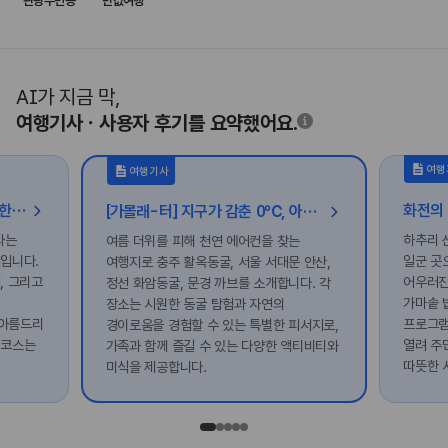
관광주민증
반값여행
AI가 지금 막,
여행기사ㆍ사용자 후기를 요약했어요.
여행
여행기사
성밖숲에서 펼쳐진 밤의 축제, 대한민국 밤밤페스타
[가볼래-터] 지구가 감춘 0℃, 아이와 함께 찾는 천연 에어컨 여행
타는
하추리 
여름 더위를 피해 천연 에어컨을 찾는
제입니다.
일군 곳
여행지로 충주 활옥동굴, 서울 서대문 안산,
, 그리고
어우러진
정선 화암동굴, 문경 까브를 소개합니다. 각
가마솥 
장소는 시원한 동굴 탐험과 자연의
 아름드리
프로그램
경이로움을 경험할 수 있는 특별한 피서지로,
 코스는
열려 주
가족과 함께 즐길 수 있는 다양한 액티비티와
따뜻한 
미식을 제공합니다.
시간의 
매력을 