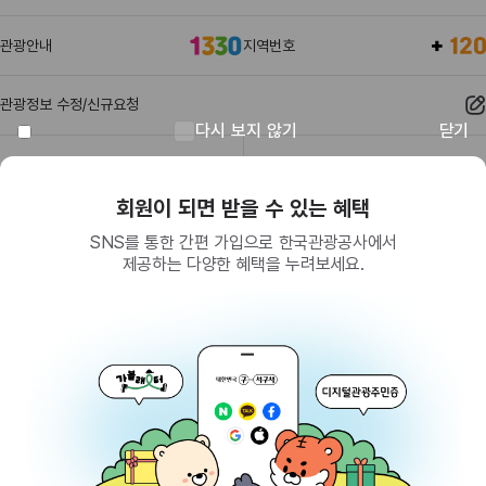
관광안내
지역번호
관광정보 수정/신규요청
다시 보지 않기
닫기
관광정보
유관기관
회원이 되면 받을 수 있는 혜택
SNS를 통한 간편 가입으로 한국관광공사에서
제공하는 다양한 혜택을 누려보세요.
(26464) 강원특별자치도 원주시 세계로 10
대표전화
033-738-3000 (유료, 평일 09시~18시)
사업자등록번호
202-81-50707
통신판매업신고
제2009-서울중구-1234호
이용 가이드
찾아오시는 길