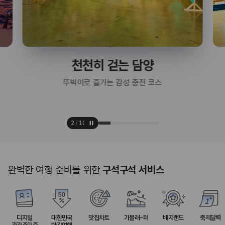
천천히 걷는 담양
뚜벅이로 즐기는 감성 충전 코스
2
/
10
완벽한 여행 준비를 위한
구석구석 서비스
디지털
대한민국
맛집차트
가볼래-터
배지랜드
축제달력