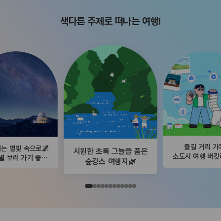
색다른 주제로 떠나는 여행!
즐길 거리 가
는 별빛 속으로🌌
시원한 초록 그늘을 품은
소도시 여행 버
별 보러 가기 좋은
숲캉스 여행지🌿
곳