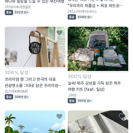
바다와 힐링을 느낄 수 있는 부산여행
"우리끼리 퍼플섬 + 목포 레트로
(주)와이투어앤골프
당일여행"
(주)스카이투어서비스
종료
502만 원+
종료
408만 원+
306% 달성
300% 달성
프리미엄 향 그리고 한국의 대표
실속! 제주 감성을 가득 담은 제주
관광명소를 그대로 담은 프리미엄
여행 키트 (feat. 일상)
방향제
킴스미(KIMSMI)
고희운
종료
306만 원+
종료
300만 원+