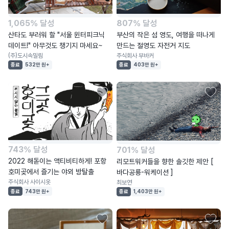
1,065% 달성
807% 달성
산타도 부러워 할 "서울 윈터피크닉
부산의 작은 섬 영도, 여행을 떠나게
데이트!" 아무것도 챙기지 마세요~
만드는 절영도 자전거 지도
(주)도시속밀림
주식회사 부바커
종료
532만 원+
종료
403만 원+
743% 달성
701% 달성
2022 해돋이는 액티비티하게! 포항
리모트워커들을 향한 솔깃한 제안 [
호미곶에서 즐기는 야외 방탈출
바다공룡-워케이션 ]
주식회사 사이시옷
최보연
종료
743만 원+
종료
1,403만 원+