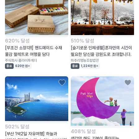
620% 달성
510% 달성
[무조건 소장각!!] 핸드메이드 수채
[슬기로운 인제생활]혼자만의 시간이
물감 팔레트로 여행을 담다
필요한 당신을 강원도로 초대합니다.
주식회사 플라이투게더
하추리영농조합법인
종료
620만 원+
종료
1,224만 원+
502% 달성
408% 달성
[부산 1박2일 자유여행] 하늘과
생각만 해도 기분이 좋아지는