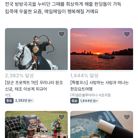
전국 방방곡곡을 누비던 그때를 회상하게 해줄 펀딩들이 가득
집콕에 우울한 요즘, 매일매일이 행복해질 거예요
2,382% 달성
1,844% 달성
[장군 프로젝트 1탄] 우리나라 원조
[특별코스] 사랑하는 사람과 떠나는
신궁, 태조 이성계 피규어
한강요트여행
키도
(주)골든블루마리나 서초지점
종료
2,382만 원+
종료
1,844만 원+