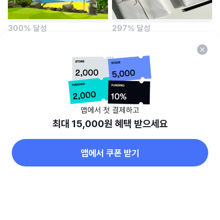
300% 달성
297% 달성
[재주 잇다]재주를 넘어 서는
일상을 바꿔줄 착한소비, 업사이클
로컬크리에이터들의 혁신이야기
다이어리 'PLAPLAN'
주식회사 알파랩
윤혜정
종료
990만 원+
종료
297만 원+
앱에서 첫 결제하고
최대 15,000원 혜택 받으세요
앱에서 쿠폰 받기
282% 달성
286% 달성
N
[육아인싸템] 임금처럼 귀한
크리스마스 타운, 자연에서 즐기는
홈
에디션
따라잡기
위시
마이와디즈
우리아이, 곤룡포 <한지호텔가운>
가평 숲속 시크릿 파티!
마이휴(주)
(주)팜파티아
종료
141만 원+
종료
286만 원+