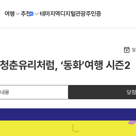
여행
추천
테마
지역
디지털
관광주민증
일
청춘유리처럼, ‘동화’여행 시즌2
 내용
당첨