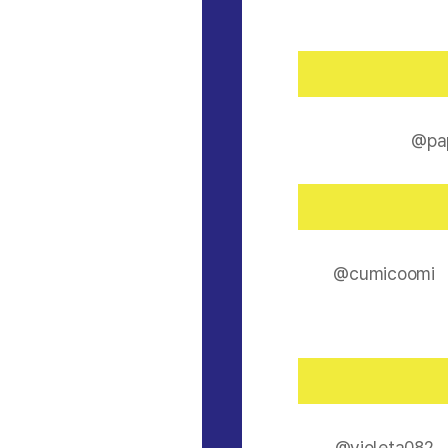
@pa
@cumicoomi
@violeta082