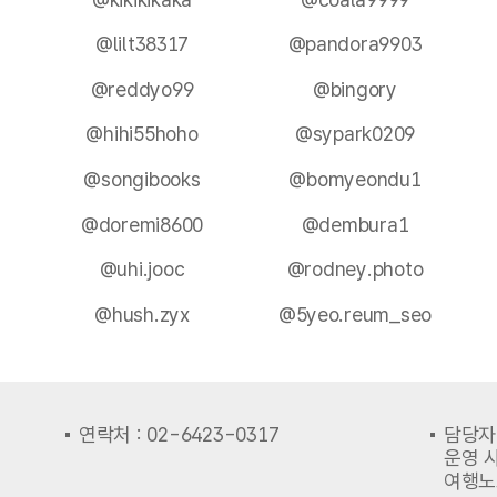
@lilt38317
@pandora9903
@reddyo99
@bingory
@hihi55hoho
@sypark0209
@songibooks
@bomyeondu1
@doremi8600
@dembura1
@uhi.jooc
@rodney.photo
@hush.zyx
@5yeo.reum_seo
연락처 : 02-6423-0317
담당자
운영 사
여행노