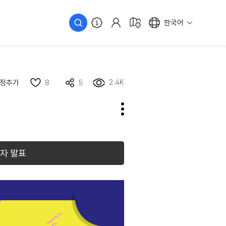
한국어
2.4K
정추가
8
5
자 발표