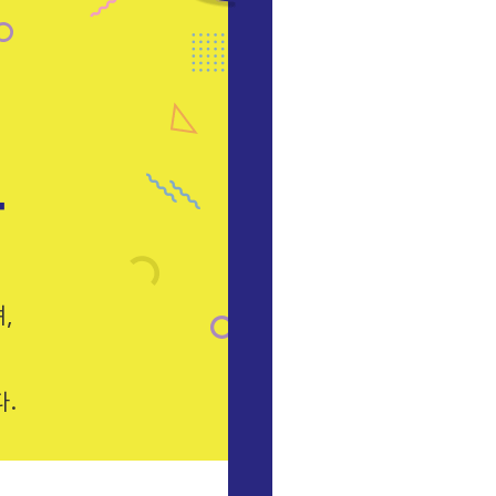
표
,
다.