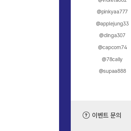
@pinkyaa777
@applejung33
@dinga307
@capcom74
@78cally
@supaa888
이벤트 문의