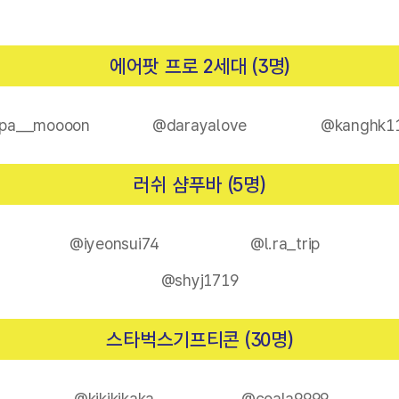
에어팟 프로 2세대 (3명)
pa__moooon
@darayalove
@kanghk1
러쉬 샴푸바 (5명)
@iyeonsui74
@l.ra_trip
@shyj1719
스타벅스기프티콘 (30명)
@kikikikaka
@coala9999