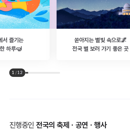
에서 즐기는
쏟아지는 별빛 속으로🌌
한 하루🤿
전국 별 보러 가기 좋은 곳
1
/
12
진행중인
전국의 축제ㆍ공연ㆍ행사