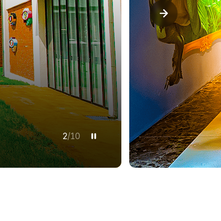
3
/
10