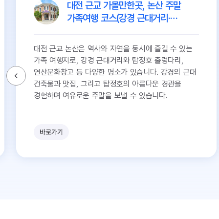
대전 근교 가볼만한곳, 논산 주말
가족여행 코스(강경 근대거리·
논산맛집 추천 등) :: 강경역사관,
강경구락부, 근대역사 전시관,
대전 근교 논산은 역사와 자연을 동시에 즐길 수 있는
강경해물칼국수, 탑정호 출렁다리,
가족 여행지로, 강경 근대거리와 탑정호 출렁다리,
연산문화창고
연산문화창고 등 다양한 명소가 있습니다. 강경의 근대
건축물과 맛집, 그리고 탑정호의 아름다운 경관을
경험하며 여유로운 주말을 보낼 수 있습니다.
바로가기