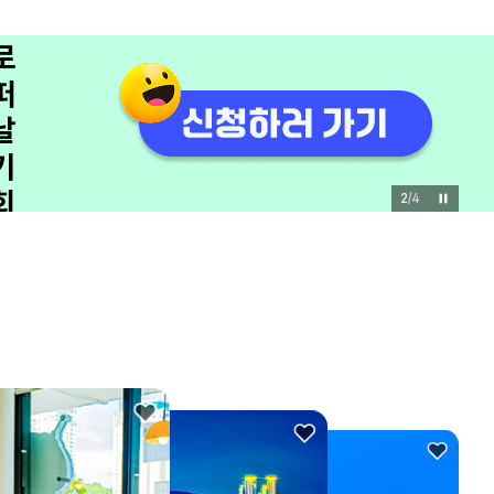
쟁
이
모
집
관
광
3
/
4
을
바
꾸
는
유
쾌
한
한
마
디