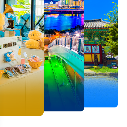
뚜벅이 여행자 주목🚶
백제의 숨결을 따라,
<호프>, <동궁> 여운 따라🎬
로컬 감성 수집!
우리말이 더 재미있어지는
숲길부터 천년 고찰까지!
뚜벅이 여행자 주목🚶
백제의 숨결을 따라,
숲길부터 천년 고찰까지!
말이 더 재미있어지는
양양 1박 2일 코스
부여에서 만나는 여름
실속 있게 떠나는 해남 여행
전국 로컬 기념품숍 3곳⭐
세종 한글 여행
마음에 쉼을 더하는 부안
양양 1박 2일 코스
부여에서 만나는 여름
마음에 쉼을 더하는 부안
 한글 여행