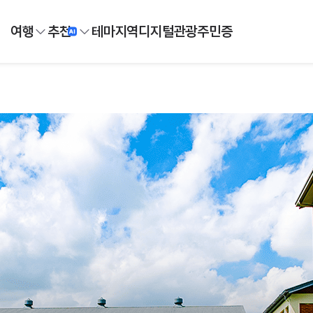
여행
추천
테마
지역
디지털
관광주민증