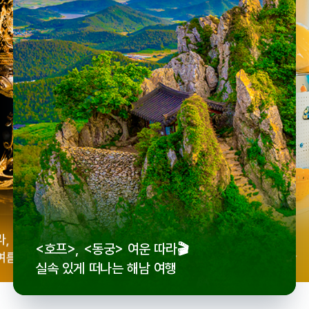
우리
라,
로컬 감성 수집!
<호프>, <동궁> 여운 따라🎬
세종
여름
전국 로컬 기념품숍 3곳⭐
실속 있게 떠나는 해남 여행