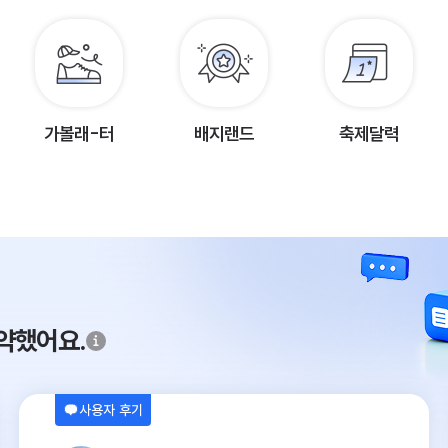
가볼래-터
배지랜드
축제달력
약했어요.
사용자 후기