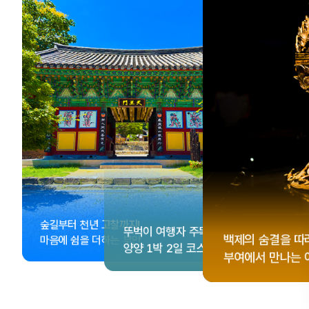
, <동궁> 여운 따라🎬
성 수집!
이 더 재미있어지는
숲길부터 천년 고찰까지!
뚜벅이 여행자 주목🚶
게 떠나는 해남 여행
컬 기념품숍 3곳⭐
글 여행
백제의 숨결을 따
마음에 쉼을 더하는 부안
양양 1박 2일 코스
부여에서 만나는 