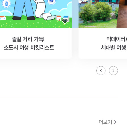
즐길 거리 가득!
빅데이터
소도시 여행 버킷리스트
세대별 여행
더보기