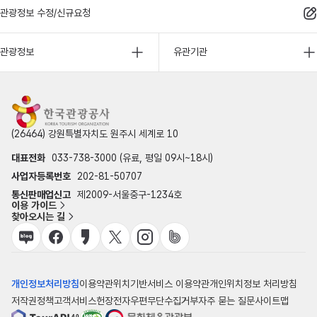
관광정보 수정/신규요청
관광정보
유관기관
(26464) 강원특별자치도 원주시 세계로 10
대표전화
033-738-3000 (유료, 평일 09시~18시)
사업자등록번호
202-81-50707
통신판매업신고
제2009-서울중구-1234호
이용 가이드
찾아오시는 길
개인정보처리방침
이용약관
위치기반서비스 이용약관
개인위치정보 처리방침
저작권정책
고객서비스헌장
전자우편무단수집거부
자주 묻는 질문
사이트맵