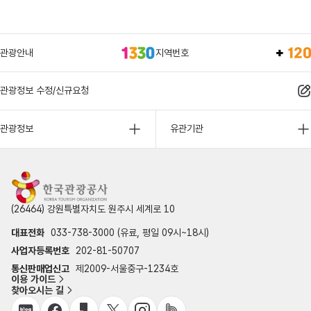
관광안내
지역번호
관광정보 수정/신규요청
관광정보
유관기관
(26464) 강원특별자치도 원주시 세계로 10
대표전화
033-738-3000 (유료, 평일 09시~18시)
사업자등록번호
202-81-50707
통신판매업신고
제2009-서울중구-1234호
이용 가이드
찾아오시는 길