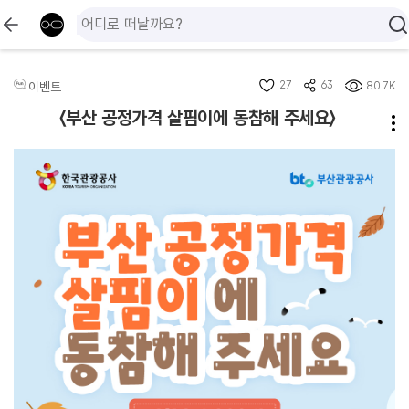
27
63
이벤트
80.7K
〈부산 공정가격 살핌이에 동참해 주세요〉