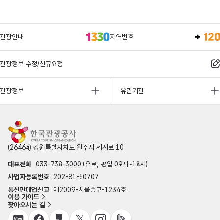
관광안내
지역번호
관광정보 수정/신규요청
관광정보
유관기관
(26464) 강원특별자치도 원주시 세계로 10
대표전화
033-738-3000 (유료, 평일 09시~18시)
사업자등록번호
202-81-50707
통신판매업신고
제2009-서울중구-1234호
이용 가이드
찾아오시는 길