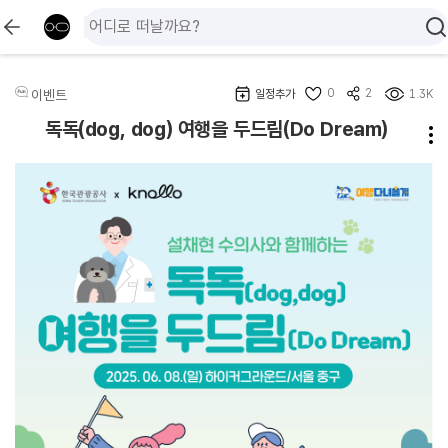
0
2
이벤트
일정추가
1.3K
독독(dog, dog) 여행을 두드림(Do Dream)