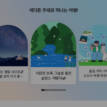
색다른 주제로 떠나는 여행!
즐길 거리 가
는 별빛 속으로🌌
시원한 초록 그늘을 품은
소도시 여행 버
별 보러 가기 좋은
숲캉스 여행지🌿
곳