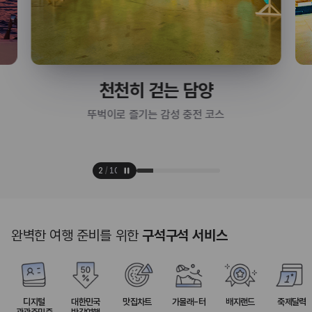
천천히 걷는 담양
뚜벅이로 즐기는 감성 충전 코스
2
/
10
완벽한 여행 준비를 위한
구석구석 서비스
디지털
대한민국
맛집차트
가볼래-터
배지랜드
축제달력