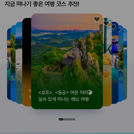
지금 떠나기 좋은 여행 코스 추천!
<호프>, <동궁> 여운 따라🎬
로컬 감성 수집!
우리말이 더 재미있어지는
뚜벅이 여행자 주목🚶
백제의 숨결을 따라,
<호프>, <동궁> 여운 따라🎬
로컬 감성 수집!
우리말이 더 재미있어지는
숲길부터 천년 고찰까지!
뚜벅이 여행자 주목🚶
백제의 숨결을 따라,
숲길부터 천년 고찰까지!
숲길부터 천년 고찰까지!
뚜벅이 여행자 주목🚶
우리말이 더 재미있어지는
백제의 숨결을 따라,
로컬 감성 수집!
<호프>, <동궁> 여운 따라🎬
실속 있게 떠나는 해남 여행
전국 로컬 기념품숍 3곳⭐
세종 한글 여행
양양 1박 2일 코스
부여에서 만나는 여름
실속 있게 떠나는 해남 여행
전국 로컬 기념품숍 3곳⭐
세종 한글 여행
마음에 쉼을 더하는 부안
양양 1박 2일 코스
부여에서 만나는 여름
마음에 쉼을 더하는 부안
마음에 쉼을 더하는 부안
양양 1박 2일 코스
세종 한글 여행
부여에서 만나는 여름
전국 로컬 기념품숍 3곳⭐
실속 있게 떠나는 해남 여행