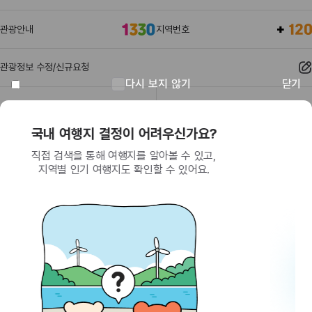
관광안내
지역번호
관광정보 수정/신규요청
다시 보지 않기
닫기
관광정보
유관기관
회원이 되면 받을 수 있는 혜택
SNS를 통한 간편 가입으로 한국관광공사에서
제공하는 다양한 혜택을 누려보세요.
(26464) 강원특별자치도 원주시 세계로 10
대표전화
033-738-3000 (유료, 평일 09시~18시)
사업자등록번호
202-81-50707
통신판매업신고
제2009-서울중구-1234호
이용 가이드
찾아오시는 길