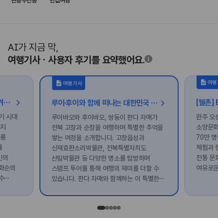
관광주민증
반값여행
AI가 지금 막,
여행기사ㆍ사용자 후기를 요약했어요.
여행
여행기사
발자국에서 돌부처까지, 돌에 새겨진 화순의 시간
루이·후이와 함께 떠나는 대한민국 구석구석 전북 여행
기 시대
완주 오
루이바오와 후이바오, 쌍둥이 판다 자매가
까지
소양문화
전북 고창과 순창을 여행하며 특별한 추억을
공룡
70만 
쌓는 여정을 소개합니다. 고창읍성과
를
체험과 
신재효판소리박물관, 전북특별자치도
인의
전통 문
산림박물관 등 다양한 명소를 탐방하며
 화순의
여유로운
스탬프 투어를 통해 여행의 재미를 더할 수
수
있습니다. 판다 자매와 함께하는 이 특별한
품고
여름 여행을 놓치지 마세요!