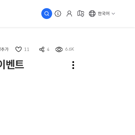
한국어
6.6K
정추가
11
4
 이벤트