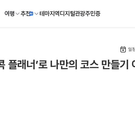
여행
추천
테마
지역
디지털
관광주민증
일
콕콕 플래너’로 나만의 코스 만들기