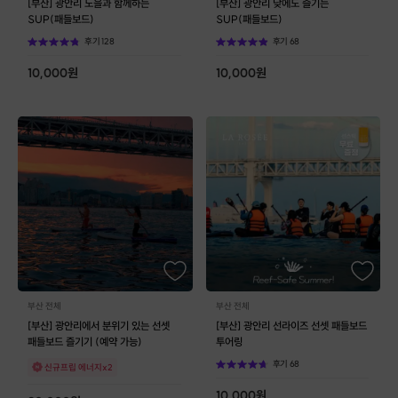
[부산] 광안리 노을과 함께하는
[부산] 광안리 낮에도 즐기는
SUP(패들보드)
SUP(패들보드)
후기
128
후기
68
10,000
원
10,000
원
부산 전체
부산 전체
[부산] 광안리에서 분위기 있는 선셋
[부산] 광안리 선라이즈 선셋 패들보드
패들보드 즐기기 (예약 가능)
투어링
후기
68
신규프립 에너지x2
10,000
원