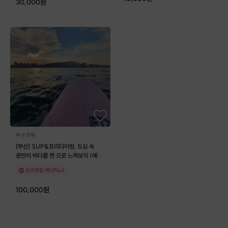
30,000
원
부산 전체
[부산] SUP&프리다이빙, 도심 속
광안리 바다를 찐 으로 느껴보자 (예약
가능)
신규프립 에너지x2
100,000
원