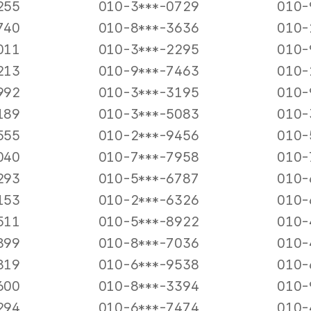
255
010-3***-0729
010-
740
010-8***-3636
010-
011
010-3***-2295
010-
213
010-9***-7463
010-
992
010-3***-3195
010-
189
010-3***-5083
010-
555
010-2***-9456
010-
040
010-7***-7958
010-
293
010-5***-6787
010-
153
010-2***-6326
010-
511
010-5***-8922
010-
899
010-8***-7036
010-
819
010-6***-9538
010-
600
010-8***-3394
010-
294
010-6***-7474
010-