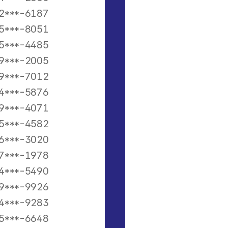
2***-6187
5***-8051
5***-4485
9***-2005
9***-7012
4***-5876
9***-4071
5***-4582
6***-3020
7***-1978
4***-5490
9***-9926
4***-9283
5***-6648