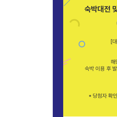
숙박대전 맞
[
해
숙박 이용 후 
* 당첨자 확