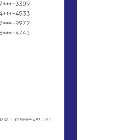
7***-3309
4***-4533
7***-9972
8***-4741
 불가합니다. (제세공과금 납부시 이벤트