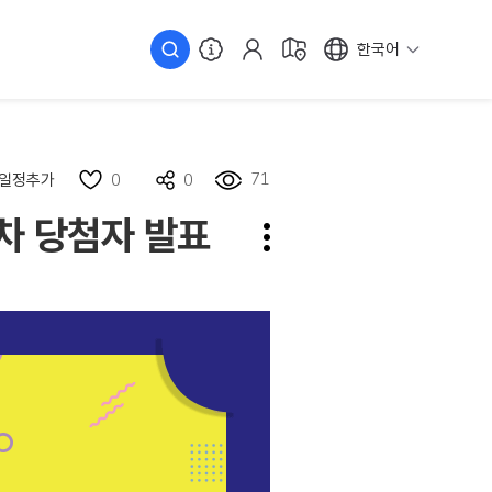
한국어
71
일정추가
0
0
차 당첨자 발표