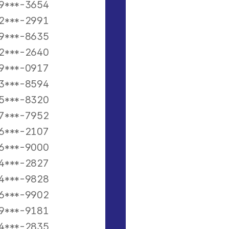
9***-3654
2***-2991
9***-8635
2***-2640
9***-0917
3***-8594
5***-8320
7***-7952
6***-2107
6***-9000
4***-2827
4***-9828
6***-9902
9***-9181
4***-2835