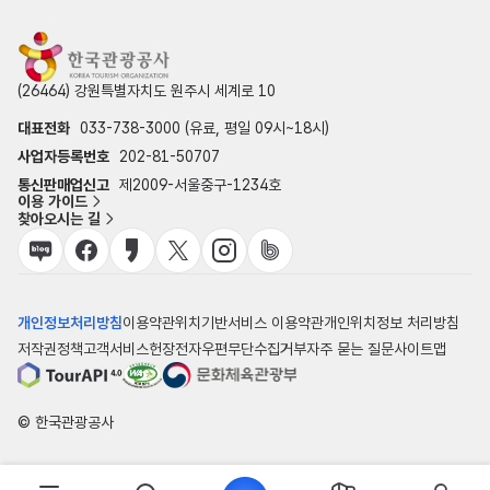
(26464) 강원특별자치도 원주시 세계로 10
대표전화
033-738-3000 (유료, 평일 09시~18시)
사업자등록번호
202-81-50707
통신판매업신고
제2009-서울중구-1234호
이용 가이드
찾아오시는 길
개인정보처리방침
이용약관
위치기반서비스 이용약관
개인위치정보 처리방침
저작권정책
고객서비스헌장
전자우편무단수집거부
자주 묻는 질문
사이트맵
© 한국관광공사