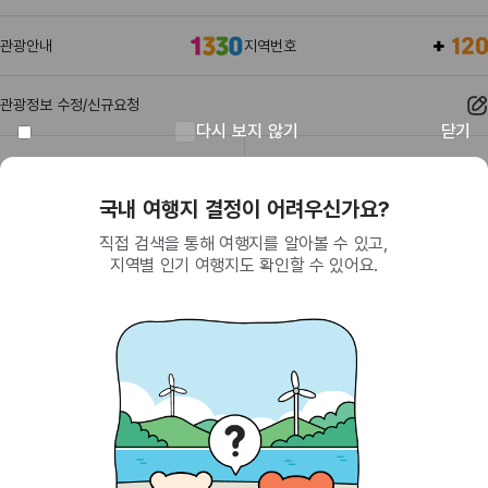
관광안내
지역번호
관광정보 수정/신규요청
다시 보지 않기
닫기
관광정보
유관기관
회원이 되면 받을 수 있는 혜택
SNS를 통한 간편 가입으로 한국관광공사에서
제공하는 다양한 혜택을 누려보세요.
(26464) 강원특별자치도 원주시 세계로 10
대표전화
033-738-3000 (유료, 평일 09시~18시)
사업자등록번호
202-81-50707
통신판매업신고
제2009-서울중구-1234호
이용 가이드
찾아오시는 길