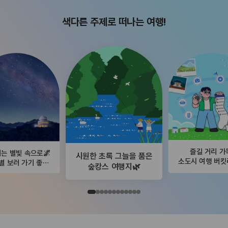
색다른 주제로 떠나는 여행!
즐길 거리 가
는 별빛 속으로🌌
시원한 초록 그늘을 품은
소도시 여행 버
별 보러 가기 좋은
숲캉스 여행지🌿
곳