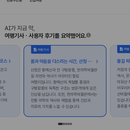
관광주민증
반값여행
AI가 지금 막,
여행기사ㆍ사용자 후기를 요약했어요.
여행
여행기사
행코스
물길 따
몸과 마음을 다스리는 시간, 산청 힐링 여행
 걷고
거창의 
산청은 황매산과 전 구형왕릉, 한의학박물관
길
역사, 
등 자연과 역사가 어우러진 힐링
할 수
덕유산 
여행지입니다. 황매산의 계절별 풍경과
며,
어우러져
구형왕릉의 독특한 구조는 방문객에게 깊은
 등
선비들의
인상을 남깁니다. 또한, 한의학박물관에서는
기기에
있습니다
전통 의학의 역사와 체험을 통해 건강과
풍류를 
치유의 가치를 느낄 수 있습니다.