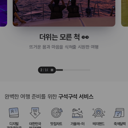
더위는 모른 척 👀
뜨거운 몸과 마음을 식혀줄 시원한 여행
2
/
10
완벽한 여행 준비를 위한
구석구석 서비스
디지털
대한민국
맛집차트
가볼래-터
배지랜드
축제달력