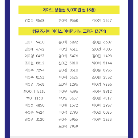
이마트 상품권 5,000원 권 (3명)
김O윤
9568
한O옥
9568
김O현
1257
컴포즈커피 아이스 아메리카노 교환권 (37명)
고O비
9410
윤O화
3892
김O현
6607
김O혜
4742
이O민
4511
오O연
4005
이O영
0423
임O희
3476
김O진
1498
조O현
8812
신O근
5810
박O희
5144
이O수
7294
김O경
0510
김O용
8985
최O수
8151
최O하
3626
조O현
2582
이O인
7568
도O인
1296
이O영
9286
최OO더
5335
이O우
4396
서O은
8912
백O
1130
박O영
5657
김O별
4517
이O정
4850
이O환
1572
이O화
1987
주O종
9424
이O성
2793
정O민
0025
길O경
3120
권O주
5965
김O인
1823
노O옥
7959