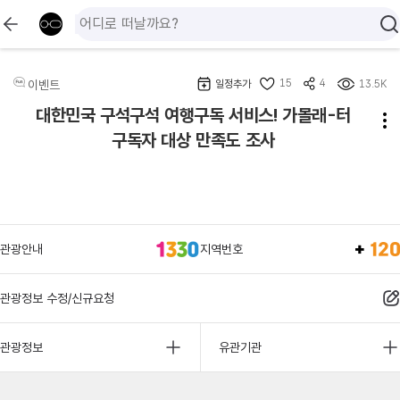
15
4
이벤트
일정추가
13.5K
대한민국 구석구석 여행구독 서비스! 가볼래-터
구독자 대상 만족도 조사
관광안내
지역번호
관광정보 수정/신규요청
관광정보
유관기관