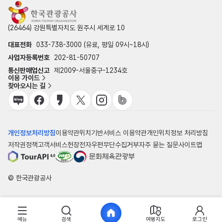
(26464) 강원특별자치도 원주시 세계로 10
대표전화
033-738-3000 (유료, 평일 09시~18시)
사업자등록번호
202-81-50707
통신판매업신고
제2009-서울중구-1234호
이용 가이드
찾아오시는 길
개인정보처리방침
이용약관
위치기반서비스 이용약관
개인위치정보 처리방침
저작권정책
고객서비스헌장
전자우편무단수집거부
자주 묻는 질문
사이트맵
© 한국관광공사
메뉴
검색
여행지도
로그인