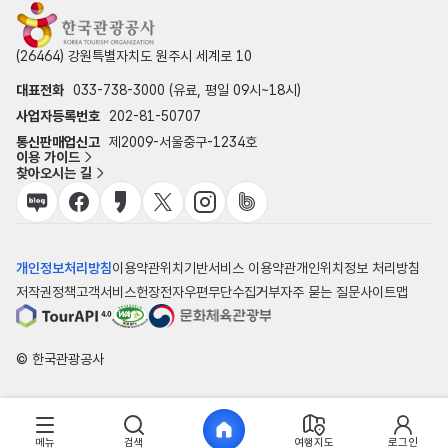
(26464) 강원특별자치도 원주시 세계로 10
대표전화
033-738-3000 (유료, 평일 09시~18시)
사업자등록번호
202-81-50707
통신판매업신고
제2009-서울중구-1234호
이용 가이드
찾아오시는 길
개인정보처리방침
이용약관
위치기반서비스 이용약관
개인위치정보 처리방침
저작권정책
고객서비스헌장
전자우편무단수집거부
자주 묻는 질문
사이트맵
© 한국관광공사
메뉴
검색
여행지도
로그인