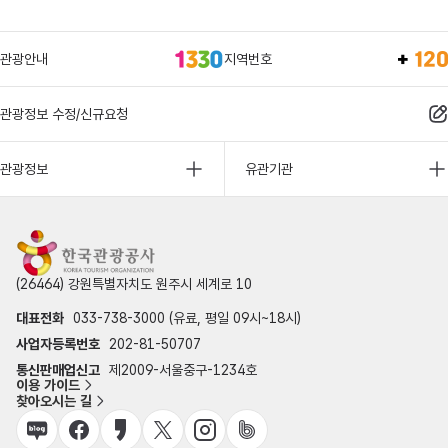
관광안내
지역번호
관광정보 수정/신규요청
관광정보
유관기관
(26464) 강원특별자치도 원주시 세계로 10
대표전화
033-738-3000 (유료, 평일 09시~18시)
사업자등록번호
202-81-50707
통신판매업신고
제2009-서울중구-1234호
이용 가이드
찾아오시는 길