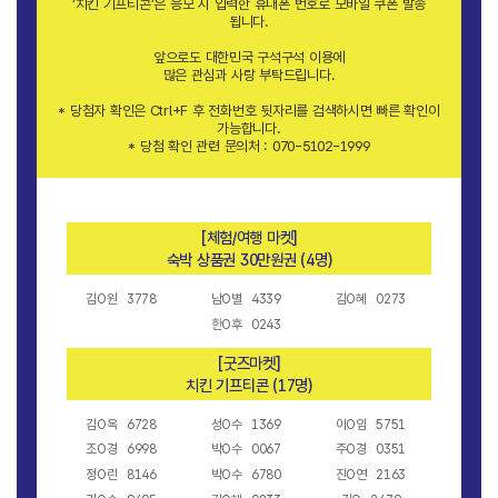
‘치킨 기프티콘’은 응모 시 입력한 휴대폰 번호로 모바일 쿠폰 발송
됩니다.
앞으로도 대한민국 구석구석 이용에
많은 관심과 사랑 부탁드립니다.
* 당첨자 확인은 Ctrl+F 후 전화번호 뒷자리를 검색하시면 빠른 확인이
가능합니다.
* 당첨 확인 관련 문의처 : 070-5102-1999
[체험/여행 마켓]
숙박 상품권 30만원권 (4명)
김O원
3778
남O별
4339
김O혜
0273
한O후
0243
[굿즈마켓]
치킨 기프티콘 (17명)
김O옥
6728
성O수
1369
이O임
5751
조O경
6998
박O수
0067
주O경
0351
정O린
8146
박O수
6780
진O연
2163