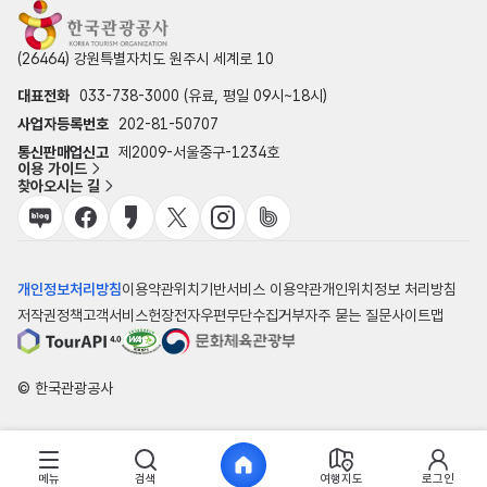
(26464) 강원특별자치도 원주시 세계로 10
대표전화
033-738-3000 (유료, 평일 09시~18시)
사업자등록번호
202-81-50707
통신판매업신고
제2009-서울중구-1234호
이용 가이드
찾아오시는 길
개인정보처리방침
이용약관
위치기반서비스 이용약관
개인위치정보 처리방침
저작권정책
고객서비스헌장
전자우편무단수집거부
자주 묻는 질문
사이트맵
© 한국관광공사
메뉴
검색
여행지도
로그인