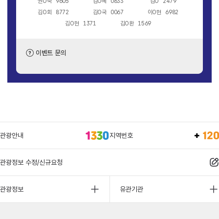
권O숙
9605
김O혜
0833
김O
2479
김O회
8772
김O국
0067
이O현
6982
김O현
1371
김O환
1569
이벤트 문의
관광안내
지역번호
관광정보 수정/신규요청
관광정보
유관기관