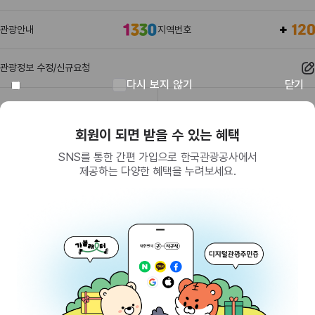
관광안내
지역번호
관광정보 수정/신규요청
다시 보지 않기
닫기
관광정보
유관기관
회원이 되면 받을 수 있는 혜택
SNS를 통한 간편 가입으로 한국관광공사에서
제공하는 다양한 혜택을 누려보세요.
(26464) 강원특별자치도 원주시 세계로 10
대표전화
033-738-3000 (유료, 평일 09시~18시)
사업자등록번호
202-81-50707
통신판매업신고
제2009-서울중구-1234호
이용 가이드
찾아오시는 길