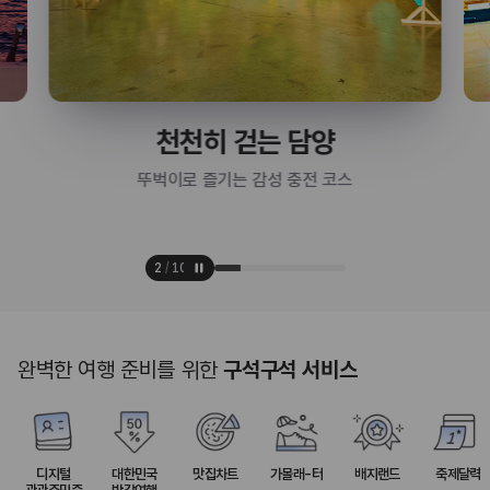
천천히 걷는 담양
뚜벅이로 즐기는 감성 충전 코스
3
/
10
완벽한 여행 준비를 위한
구석구석 서비스
디지털
대한민국
맛집차트
가볼래-터
배지랜드
축제달력