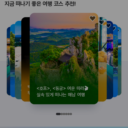
지금 떠나기 좋은 여행 코스 추천!
<호프>, <동궁> 여운 따라🎬
로컬 감성 수집!
우리말이 더 재미있어지는
뚜벅이 여행자 주목🚶
백제의 숨결을 따라,
<호프>, <동궁> 여운 따라🎬
로컬 감성 수집!
우리말이 더 재미있어지는
숲길부터 천년 고찰까지!
뚜벅이 여행자 주목🚶
백제의 숨결을 따라,
숲길부터 천년 고찰까지!
숲길부터 천년 고찰까지!
뚜벅이 여행자 주목🚶
우리말이 더 재미있어지는
백제의 숨결을 따라,
로컬 감성 수집!
<호프>, <동궁> 여운 따라🎬
실속 있게 떠나는 해남 여행
전국 로컬 기념품숍 3곳⭐
세종 한글 여행
양양 1박 2일 코스
부여에서 만나는 여름
실속 있게 떠나는 해남 여행
전국 로컬 기념품숍 3곳⭐
세종 한글 여행
마음에 쉼을 더하는 부안
양양 1박 2일 코스
부여에서 만나는 여름
마음에 쉼을 더하는 부안
마음에 쉼을 더하는 부안
양양 1박 2일 코스
세종 한글 여행
부여에서 만나는 여름
전국 로컬 기념품숍 3곳⭐
실속 있게 떠나는 해남 여행