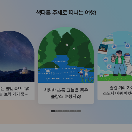
색다른 주제로 떠나는 여행!
즐길 거리 가
는 별빛 속으로🌌
시원한 초록 그늘을 품은
소도시 여행 버
별 보러 가기 좋은
숲캉스 여행지🌿
곳