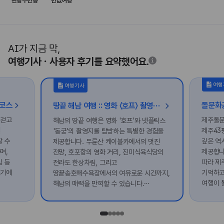
관광주민증
반값여행
AI가 지금 막,
여행기사ㆍ사용자 후기를 요약했어요.
여행
여행기사
행코스
땅끝 해남 여행 :: 영화 〈호프〉 촬영지 남창리부터 넷플릭스 〈동궁〉 촬영지 도솔암 등
 걷고
제주돌문
해남의 땅끝 여행은 영화 '호프'와 넷플릭스
길
제주43
'동궁'의 촬영지를 탐방하는 특별한 경험을
할 수
깊은 역
제공합니다. 두륜산 케이블카에서의 멋진
며,
제공합니
전망, 호포항의 영화 거리, 진미식육식당의
 등
따라 제
전라도 한상차림, 그리고
기기에
기억하고
땅끝송호해수욕장에서의 여유로운 시간까지,
여행이 
해남의 매력을 만끽할 수 있습니다.
마지막으로 도솔암에서의 아름다운 노을을
감상하며 하루를 마무리해보세요.