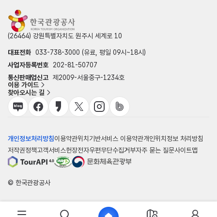
(26464) 강원특별자치도 원주시 세계로 10
대표전화
033-738-3000 (유료, 평일 09시~18시)
사업자등록번호
202-81-50707
통신판매업신고
제2009-서울중구-1234호
이용 가이드
찾아오시는 길
개인정보처리방침
이용약관
위치기반서비스 이용약관
개인위치정보 처리방침
저작권정책
고객서비스헌장
전자우편무단수집거부
자주 묻는 질문
사이트맵
© 한국관광공사