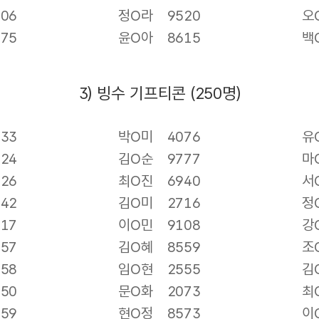
306
정O라
9520
오
675
윤O아
8615
백
3) 빙수 기프티콘 (250명)
133
박O미
4076
유
124
김O순
9777
마
526
최O진
6940
서
542
김O미
2716
정
117
이O민
9108
강
157
김O혜
8559
조
258
임O현
2555
김
950
문O화
2073
최
159
현O정
8573
이