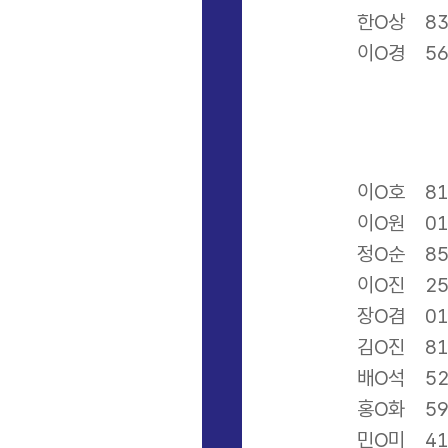
한O상
8
이O경
5
이O호
8
이O원
0
정O순
8
이O진
2
장O겸
0
김O진
8
배O석
5
홍O화
5
민O미
4