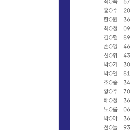
최O숙
5
홍O수
2
한O원
3
최O정
0
김O협
8
손O영
4
신O휘
4
박O기
3
박O연
8
조O송
3
황O주
7
배O정
3
노O름
0
박O아
3
전O늘
9