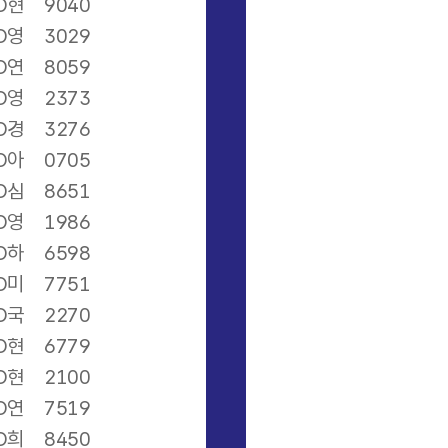
O현
9040
O영
3029
O연
8059
O영
2373
O경
3276
O아
0705
O심
8651
O영
1986
O하
6598
O미
7751
O국
2270
O현
6779
O현
2100
O연
7519
O희
8450