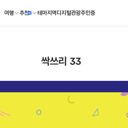
여행
추천
테마
지역
디지털
관광주민증
싹쓰리 33