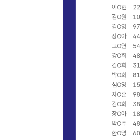
이O현
2
김O원
1
김O영
9
장O아
4
고O연
5
강O희
4
김O희
3
박O희
8
심O영
1
차O훈
9
김O희
3
장O아
1
박O주
4
한O영
6