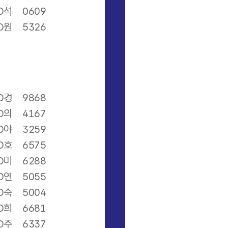
O석
0609
O원
5326
O경
9868
O의
4167
O야
3259
O호
6575
O미
6288
O연
5055
O숙
5004
O희
6681
O주
6337