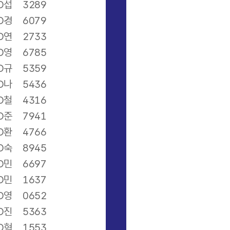
O섭
3289
O경
6079
O연
2733
O영
6785
O규
5359
O나
5436
O철
4316
O준
7941
O환
4766
O숙
8945
O민
6697
O민
1637
O영
0652
O진
5363
O혁
1553