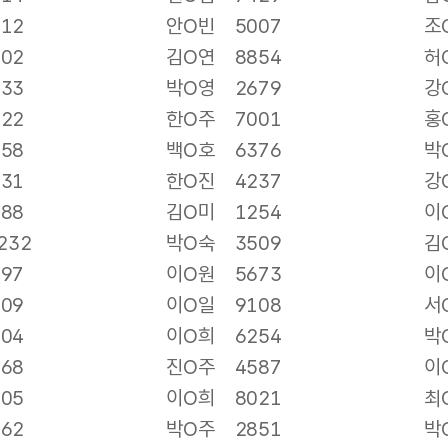
512
안O빈
5007
조
302
김O연
8854
허
533
박O영
2679
강
522
한O주
7001
홍
458
백O호
6376
박
331
한O진
4237
강
188
김O미
1254
이
232
박O숙
3509
김
397
이O원
5673
이
309
이O일
9108
서
104
이O희
6254
박
268
진O주
4587
이
605
이O희
8021
최
562
박O주
2851
박