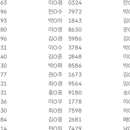
263
이O경
0324
안
396
전O수
7972
박
693
박O아
1843
김
280
이O영
8630
문
396
김O경
5986
김
331
이O수
3784
박
540
김O훈
2848
이
130
박O화
8586
박
077
권O주
1673
김
021
최O경
9564
임
331
홍O표
9180
송
136
이O우
1778
이
930
최O원
7598
허
584
김O중
2681
배
314
현O림
7429
남