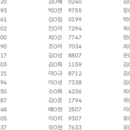
720
김O혜
0240
김
093
박O연
9755
장
661
김O림
0199
박
902
진O이
7294
옥
900
최O은
7747
정
690
조O아
7034
최
317
김O성
8807
문
003
김O화
1159
김
121
이O규
8712
김
494
이O성
7338
김
050
소O화
4236
최
687
김O훈
1794
곽
648
배O현
2507
이
605
이O리
9307
류
337
유O현
7633
유