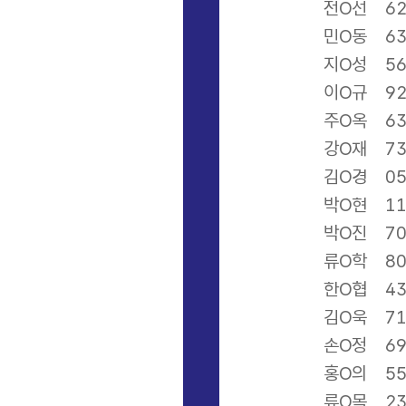
전O선
6
민O동
6
지O성
5
이O규
9
주O옥
6
강O재
7
김O경
0
박O현
1
박O진
7
류O학
8
한O협
4
김O욱
7
손O정
6
홍O의
5
류O목
2