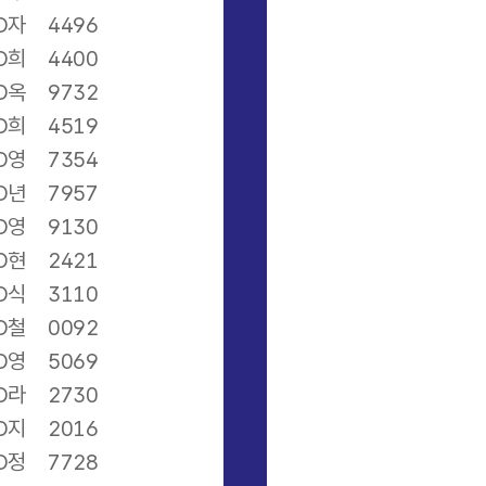
O자
4496
O희
4400
O옥
9732
O희
4519
O영
7354
O년
7957
O영
9130
O현
2421
O식
3110
O철
0092
O영
5069
O라
2730
O지
2016
O정
7728