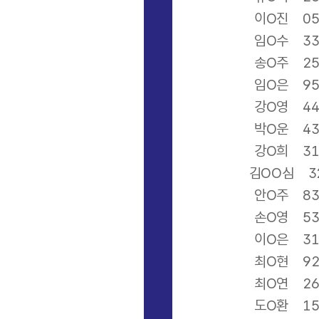
이O진
0
임O수
3
송O주
2
임O은
9
강O영
4
박O운
4
강O희
3
김OO심
3
안O주
8
손O영
5
이O은
3
최O현
9
최O연
2
도O환
1