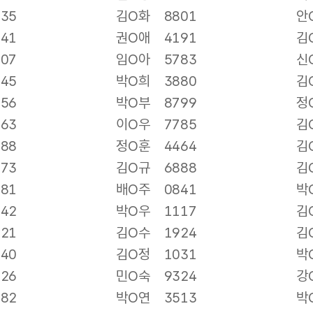
235
김O화
8801
안
041
권O애
4191
김
707
임O아
5783
신
445
박O희
3880
김
456
박O부
8799
정
863
이O우
7785
김
188
정O훈
4464
김
173
김O규
6888
김
581
배O주
0841
박
842
박O우
1117
김
821
김O수
1924
김
840
김O정
1031
박
826
민O숙
9324
강
082
박O연
3513
박