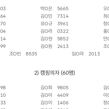
803
박O은
5665
오
164
김O민
7314
최
770
유O규
3961
정
604
김O라
0322
홍
814
김O현
5852
안
899
김O원
2413
조
조O빈
8535
임O라
2013
2) 캠핑의자 (60명)
298
김O희
9805
김
810
김O아
4409
이
433
김O이
1406
정