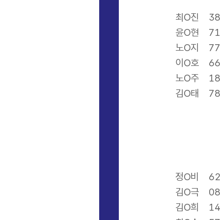
최O진
3
윤O현
7
노O지
7
이O호
6
노O주
1
김O태
7
정O비
6
김O극
0
김O희
1