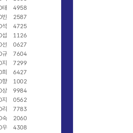
O태
4958
O빈
2587
O석
4725
O섭
1126
O선
0627
O규
7604
O지
7299
O희
6427
O향
1002
O상
9984
O지
0562
O리
7783
O숙
2060
O우
4308