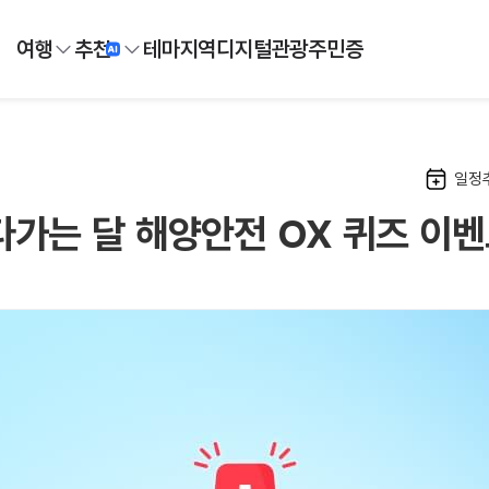
여행
추천
테마
지역
디지털
관광주민증
일정
다가는 달 해양안전 OX 퀴즈 이