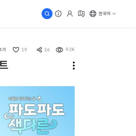
한국어
9.2K
추가
19
26
벤트