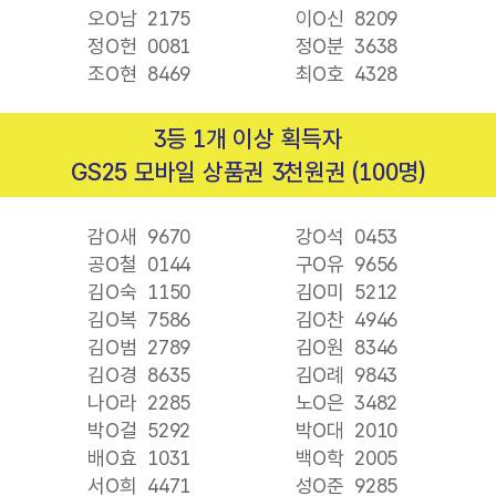
오O남
2175
이O신
8209
정O헌
0081
정O분
3638
조O현
8469
최O호
4328
3등 1개 이상 획득자
GS25 모바일 상품권 3천원권 (100명)
감O새
9670
강O석
0453
공O철
0144
구O유
9656
김O숙
1150
김O미
5212
김O복
7586
김O찬
4946
김O범
2789
김O원
8346
김O경
8635
김O례
9843
나O라
2285
노O은
3482
박O걸
5292
박O대
2010
배O효
1031
백O학
2005
서O희
4471
성O준
9285