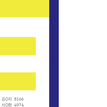
김O지
8166
서O환
4974