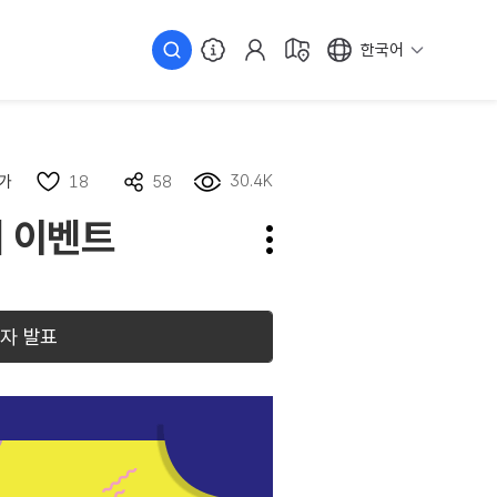
한국어
30.4K
가
18
58
어 이벤트
자 발표