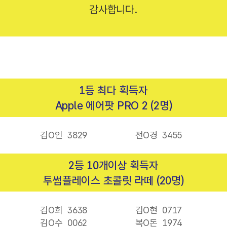
감사합니다.
1등 최다 획득자
Apple 에어팟 PRO 2 (2명)
김O인
3829
전O경
3455
2등 10개이상 획득자
투썸플레이스 초콜릿 라떼 (20명)
김O희
3638
김O현
0717
김O수
0062
복O돈
1974