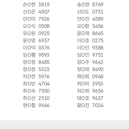
손O현
3819
송O현
8769
신O은
4507
신O도
0731
안O미
7926
안O진
4589
오O식
0508
오O환
5456
유O원
0925
윤O재
8665
윤O영
6937
이O호
0275
이O덕
0376
이O인
9388
임O쁨
9893
임O민
9751
장O정
8485
장O주
9641
정O정
5323
정O래
8490
차O한
5976
채O희
0948
최O빈
4704
최O미
3953
최O숙
7550
최O희
9656
최O선
2510
태O호
9637
현O철
9666
황O진
7024