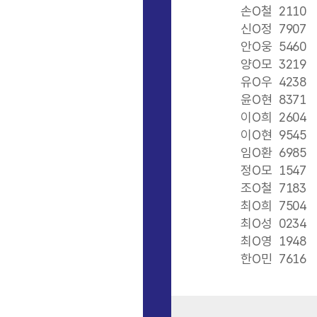
손O철
2110
신O정
7907
안O웅
5460
양O모
3219
유O우
4238
윤O현
8371
이O희
2604
이O현
9545
임O환
6985
정O모
1547
조O철
7183
최O희
7504
최O성
0234
최O영
1948
한O민
7616