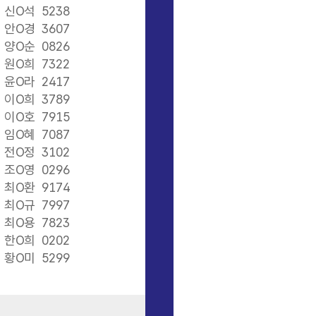
신O석
5238
안O경
3607
양O순
0826
원O희
7322
윤O라
2417
이O희
3789
이O호
7915
임O혜
7087
전O정
3102
조O영
0296
최O환
9174
최O규
7997
최O용
7823
한O희
0202
황O미
5299