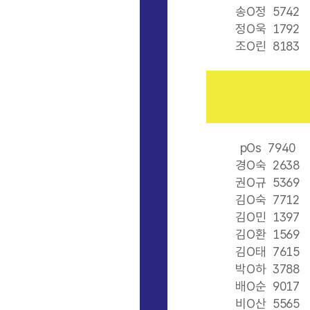
송O정
5742
정O욱
1792
조O린
8183
pOs
7940
경O숙
2638
권O규
5369
김O숙
7712
김O민
1397
김O환
1569
김O태
7615
박O하
3788
배O순
9017
비O산
5565