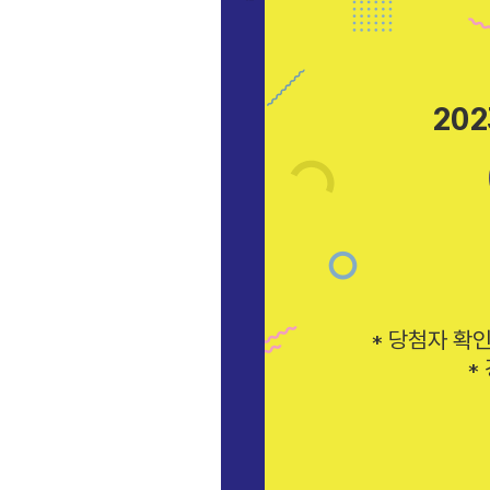
20
* 당첨자 확
*