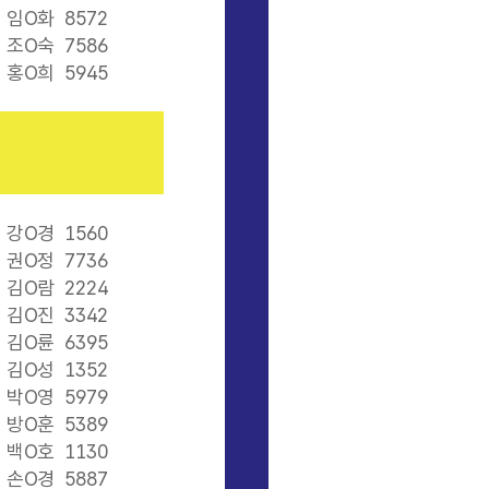
임O화
8572
조O숙
7586
홍O희
5945
강O경
1560
권O정
7736
김O람
2224
김O진
3342
김O륜
6395
김O성
1352
박O영
5979
방O훈
5389
백O호
1130
손O경
5887