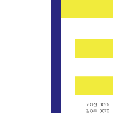
고O선
0025
김O주
0070