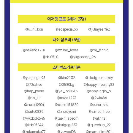
에어팟 프로 2세대 (3명)
@u_ni_kon
@sospecialbb
@juliayearfelt
러쉬 샴푸바 (5명)
@hskang1207
@zzung_loves
@mj_picnic
@sh.0510
@yugooong_96
스타벅스기프티콘
@yunjongin93
@kim2132
@dodge_mickey
@72rahee
@2580kg
@happynhealthy82
@hap_pydid
@ye._.on0315
@annyunglo_ol
@no_tilr
@navia1223
@2wk486
@nurse0904
@done151820
@eunu_siru
@cute0829
@zzzuyomi
@simeunhee
@wkdtjd6545
@taein_abeom
@allriri2
@ksh05844
@bulgogi233
@quechun_22
@kukumuku77
@yuwool08
@mamohimi801