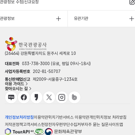
관광정보 수정/신규요청
관광정보
유관기관
(26464) 강원특별자치도 원주시 세계로 10
대표전화
033-738-3000 (유료, 평일 09시~18시)
사업자등록번호
202-81-50707
통신판매업신고
제2009-서울중구-1234호
이용 가이드
찾아오시는 길
개인정보처리방침
이용약관
위치기반서비스 이용약관
개인위치정보 처리방침
저작권정책
고객서비스헌장
전자우편무단수집거부
자주 묻는 질문
사이트맵