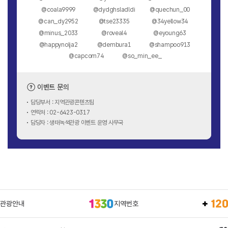
@coala9999
@dydghsladldi
@quechun_00
@can_dy2952
@tse23335
@34yellow34
@minus_2033
@roveal4
@eyoung63
@happynolja2
@dembura1
@shampoo913
@capcom74
@so_min_ee_
이벤트 문의
담당부서 : 지역관광콘텐츠팀
연락처 : 02-6423-0317
담당자 : 생태녹색관광 이벤트 운영 사무국
관광안내
지역번호