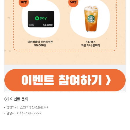
이벤트 문의
담당부서 : 쇼핑숙박팀(전통한옥)
담당자 : 033-738-3358