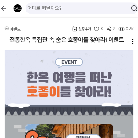
8
9
이벤트
일정추가
3.6K
전통한옥 특집관 속 숨은 호종이를 찾아라! 이벤트