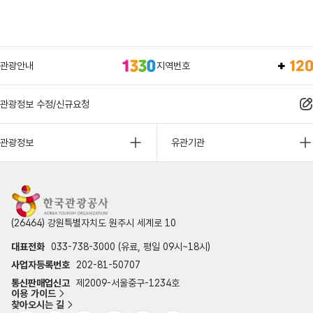
관광안내
지역번호
관광정보 수정/신규요청
관광정보
유관기관
(26464) 강원특별자치도 원주시 세계로 10
대표전화
033-738-3000 (유료, 평일 09시~18시)
사업자등록번호
202-81-50707
통신판매업신고
제2009-서울중구-1234호
이용 가이드
찾아오시는 길