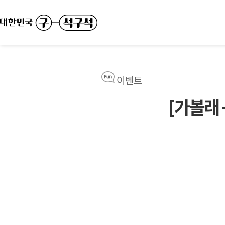
이벤트
[가볼래