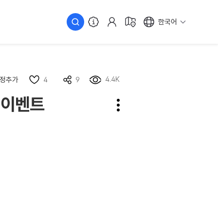
한국어
4.4K
정추가
4
9
 이벤트