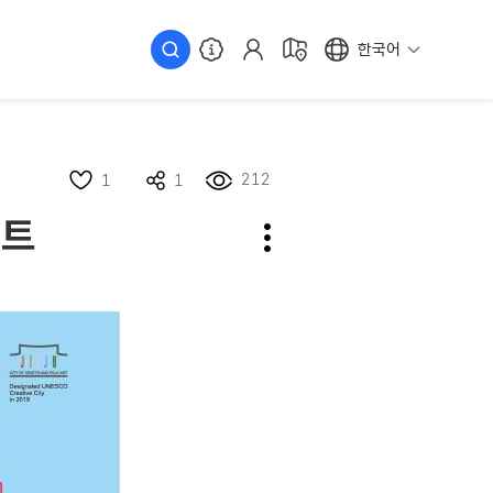
한국어
212
1
1
벤트