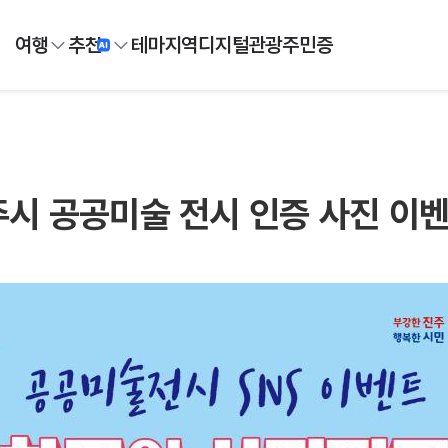
여행
추천
테마
지역
디지털
관광주민증
시 공공미술 전시 인증 사진 이