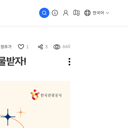
한국어
660
일정추가
1
3
물받자!