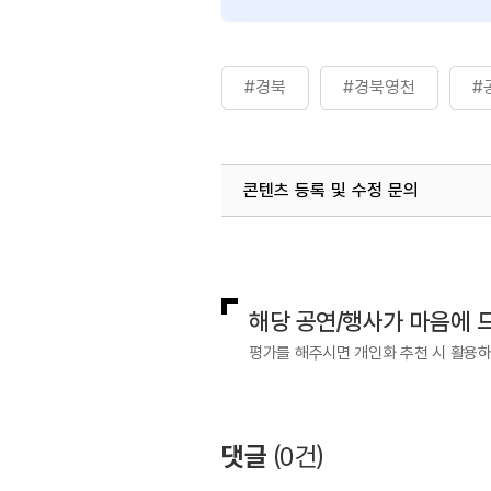
#경북
#경북영천
#
콘텐츠 등록 및 수정 문의
국내디지털마케팅팀
033-371-2
해당 공연/행사가 마음에 
평가를 해주시면 개인화 추천 시 활용
댓글
(
0
건)