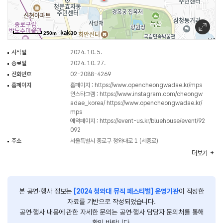
본 행사는 별도 예약페이지를 통해 사전 예약이 가능하다. 자세한 행사 상세
내용은 청와대 누리집 내 공지사항을 통해 확인할 수 있다.
250m
*2024 청와대 뮤직 페스티벌은 사전예약을 통해 참여가능
시작일
2024. 10. 5.
*관람 당일 인원 추가는 불가
종료일
2024. 10. 27.
*연령에 관계없이 모두 예약인원에 포함하여 예약하시기 바람
전화번호
02-2088-4269
(65세 이상 노약자, 장애인, 국가보훈대상자, 외국인 등 현장예약이 불가하므로
홈페이지
홈페이지 :
https://www.opencheongwadae.kr/mps
사전 예약 바람)
인스타그램 :
https://www.instagram.com/cheongw
*예약한 프로그램은 본인 외 타인에게 양도 및 판매 불가
adae_korea/
https://www.opencheongwadae.kr/
*2024 청와대 뮤직 페스티벌은 한정 수량으로 조기 매진될 수 있음
mps
예약페이지 :
https://event-us.kr/bluehouse/event/92
092
[참가안내]
주소
서울특별시 종로구 청와대로 1 (세종로)
예약방법 : 청와대 국민 품으로 홈페이지 클릭! > 청와대 누리집 ‘2024 청와대
행사장소
청와대 헬기장
더보기
뮤직 페스티벌’ 예약하기’ 클릭!
주최
문화체육관광부
예약일시 : 2024년 9월 27일(금) 14시~
주관
청와대재단
예약가능인원 : 1인 4매까지
관람 가능 연령
전 연령
본 공연·행사 정보는
[2024 청와대 뮤직 페스티벌] 운영기관
이 작성한
*주차별 예약일시가 상이함. 청와대 누리집 내 상세 내용 확인부탁드린다.
이용요금
무료
자료를 기반으로 작성되었습니다.
행사시간
19:30 ~20:30 (입장시간 19:00 예정)
공연·행사 내용에 관한 자세한 문의는 공연·행사 담당자 문의처를 통해
확인 바랍니다.