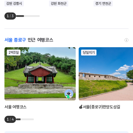
강원 강릉시
강원 화천군
경기 연천군
1
/
3
서울 종로구
인근 여행코스
2박3일
당일치기
서울 여행코스
🍎서울(종로구)한양도성길
1
/
4