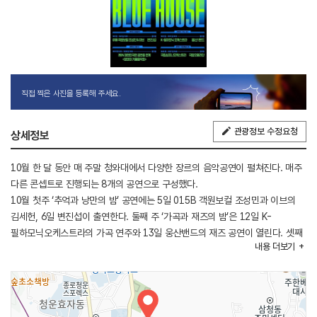
직접 찍은 사진을 등록해 주세요.
관광정보 수정요청
상세정보
10월 한 달 동안 매 주말 청와대에서 다양한 장르의 음악공연이 펼쳐진다. 매주
다른 콘셉트로 진행되는 8개의 공연으로 구성했다.
10월 첫주 ‘추억과 낭만의 밤’ 공연에는 5일 015B 객원보컬 조성민과 이브의
김세헌, 6일 변진섭이 출연한다. 둘째 주 ‘가곡과 재즈의 밤’은 12일 K-
필하모닉오케스트라의 가곡 연주와 13일 웅산밴드의 재즈 공연이 열린다. 셋째
내용
더보기
주는 19일 바리톤 고성현과 남성 성악가 단체인 이 마에스트리 등이, 20일에는
전통의 동시대적 해석으로 주목받는 힐금과 추다혜차지스 등이 출연한다.
마지막 주는 ‘품격과 격조의 클래식’을 주제로 한다. 26일 춘추관에서
국립심포니오케스트라와 피아니스트 김도현의 협연이 예정돼 있다. 27일에는
국립오페라단이 꾸미는 다양한 오페라 아리아를 들을 수 있다.