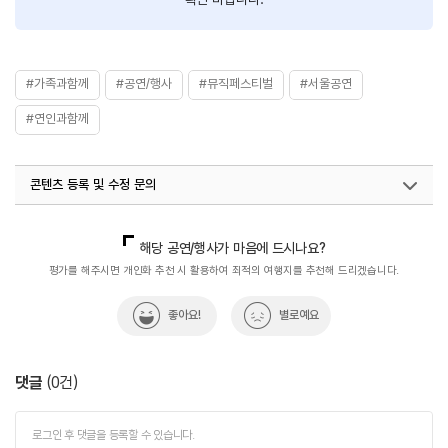
#가족과함께
#공연/행사
#뮤직페스티벌
#서울공연
#연인과함께
콘텐츠 등록 및 수정 문의
국내디지털마케팅팀
033-371-2872
해당 공연/행사가 마음에 드시나요?
평가를 해주시면 개인화 추천 시 활용하여 최적의 여행지를 추천해 드리겠습니다.
좋아요!
별로예요
댓글
(
0
건)