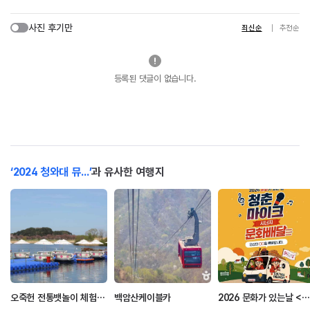
사진 후기만
최신순
추천순
등록된 댓글이 없습니다.
‘2024 청와대 뮤...’
과 유사한 여행지
오죽헌 전통뱃놀이 체험시설
백암산케이블카
2026 문화가 있는날 <청춘마이크 시너지> - 문화배