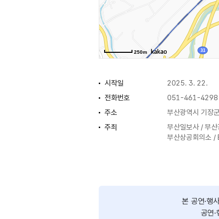
250m
시작일
2025. 3. 22.
전화번호
051-461-4298
주소
부산광역시 기장군
주최
부산일보사 / 부산
부산상공회의소 /
이용시간
축하공연 20분 / 
행사시간
14:00~17:00
본 공연·행
공연·