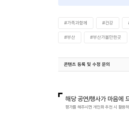
#가족과함께
#건강
#부산
#부산가볼만한곳
#해변
콘텐츠 등록 및 수정 문의
국내디지털마케팅팀
033-371-2
해당 공연/행사가 마음에 
평가를 해주시면 개인화 추천 시 활용