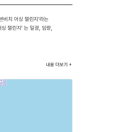
븐비치 어싱 챌린지’라는
 챌린지’ 는 일광, 임랑,
내용
더보기