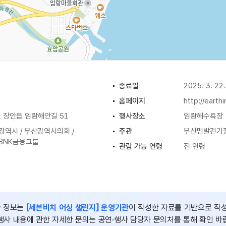
종료일
2025. 3. 22.
홈페이지
http://eart
 장안읍 임랑해안길 51
행사장소
임랑해수욕장
광역시 / 부산광역시의회 /
주관
부산맨발걷기
 BNK금융그룹
관람 가능 연령
전 연령
공식행사 10분 / 맨발걷기 40분
이용요금
무료
사 정보는
[세븐비치 어싱 챌린지] 운영기관
이 작성한 자료를 기반으로 작
행사 내용에 관한 자세한 문의는 공연·행사 담당자 문의처를 통해 확인 바