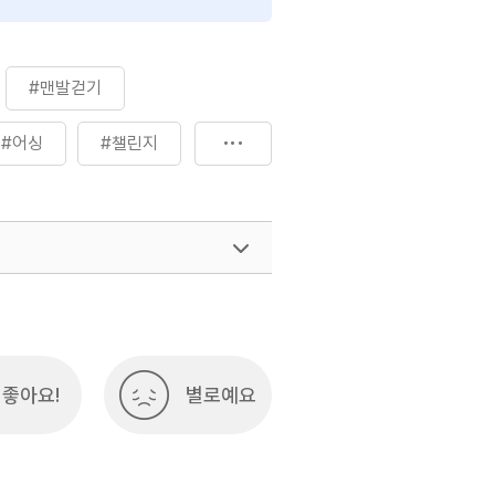
#맨발걷기
#어싱
#챌린지
좋아요!
별로예요