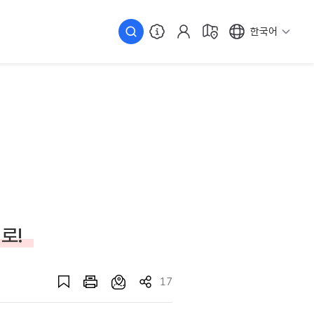
한국어
로!
17