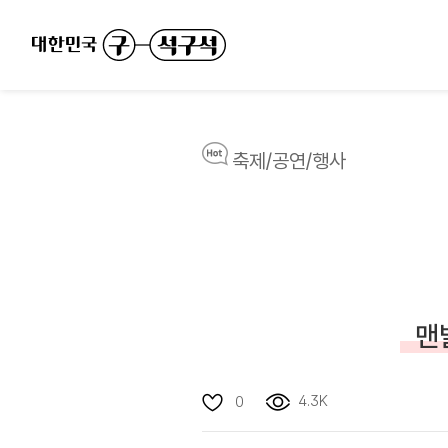
축제/공연/행사
맨
4.3K
0