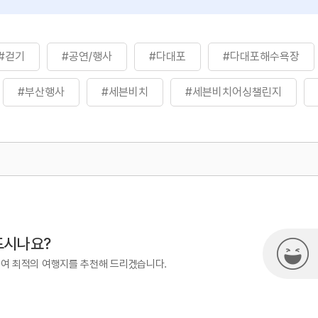
#걷기
#공연/행사
#다대포
#다대포해수욕장
#부산행사
#세븐비치
#세븐비치어싱챌린지
872
드시나요?
하여 최적의 여행지를 추천해 드리겠습니다.