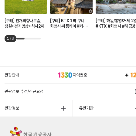
[구례] 천개의향나무숲,
[구례] KTX 1박 구례
[구례] 하동/통영/거제 2
정원+걷기명상+식사2끼
화엄사·하동케이블카·
#KTX #화엄사 #해금강
해금강
1
/
3
관광안내
지역번호
관광정보 수정/신규요청
관광정보
유관기관