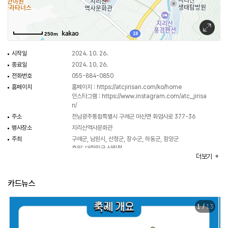
걷기 코스
참가자가 선택할 수 있는 3개 구간을 운영하며, 현장상황에 따라 상세 코스는
변경 가능
250m
1구간 (약 13km): 지리산역사문화관 > 방광 참새미 > 매천사 > 천개의 향나무
시작일
2024. 10. 26.
(민간정원) > 구례공설운동장
종료일
2024. 10. 26.
2구간 (약 14km): 지리산역사문화관 > 오미마을(운조루) > 용호정 > 서시교 >
전화번호
055-884-0850
구례공설운동장
홈페이지
홈페이지 :
https://atcjirisan.com/ko/home
3구간 (약 14km): 지리산역사문화관 > 화엄사 > 구층암 > 용혈암 > 연기암 >
인스타그램 :
https://www.instagram.com/atc_jirisa
화엄사 > 구례공설운동장 (차량이동)
n/
주소
전남광주통합특별시 구례군 마산면 화엄사로 377-36
코스 내 프로그램
행사장소
지리산역사문화관
1) 지리산 막믈리에를 찾습니다
주최
구례군, 남원시, 산청군, 장수군, 하동군, 함양군
후원: 대한민국 산림청
지리산을 둘러싼 6개 지역의 막걸리를 모두 모았다! 눈을 감고 지리산 맑은 물로
더보기
주관
사단법인 숲길, 아시아 트레일즈 네트워크
담근 막걸리를 음미하시라! 누구보다 예민한 혀로 어느 막걸리인지 맞히는
행사시간
10:00 ~ 18:00
분들께 6종 중 최애 막걸리를 선물로 증정한다.
카드뉴스
2) 구례에 빵지순례 잘 오셨습니다
1
/
13
빵지순례로 유명한 구례. 길을 걸으며 구례의 다양한 빵의 맛을 경험해볼 수
있다.