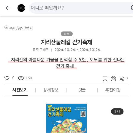
축제/공연/행사
종료
지리산둘레길 걷기축제
광주 구례군
2024. 10. 26. ~ 2024. 10. 26.
지리산의 아름다운 가을을 만끽할 수 있는, 모두를 위한 신나는
걷기 축제
0
1.9K
7
사진보기
상세정보
댓글
추천여행
1
/
1