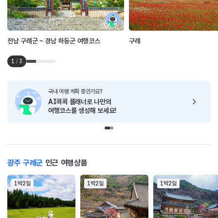
전남 구례군 ~ 경남 하동군 여행코스
구례
1
/
3
국내 여행 계획 중인가요?
AI콕콕 플래너로
나만의
여행코스를 생성해 보세요!
광주 구례군
인근 여행상품
1박2일
1박2일
1박2일