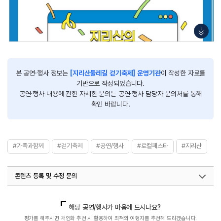
3) 나에게 길을 찾아줄 ‘나의 애착 벅수 만들기’
지리산둘레길에 놓여져 꼬부랑 꼬부랑 지리산 산길을 무심히 알려주는 벅수.
사무실 책상에도, 여행길 짊어진 가방에도 함께하며 나의 인생 길을 찾아줄 수
있도록, 나의 애착 벅수를 만들 수 있다.
4) 당신의 발끝에 묻혀보는 지리산 멜로디 (길위의 버스킹)
본 공연·행사 정보는
[지리산둘레길 걷기축제] 운영기관
이 작성한 자료를
오늘 이시간 이 곳에 흐르는 멜로디로 지리산을, 지리산에서 걸은 걸음 걸음을
기반으로 작성되었습니다.
공연·행사 내용에 관한 자세한 문의는 공연·행사 담당자 문의처를 통해
기억할 수 있도록 발끝에 지리산의 멜로디를 묻혀준다.
확인 바랍니다.
5) 2024 지리산둘레길 로컬 페스타 (종점)
지역별 부스존 : 지리산을 품은 6개 시군의 로컬 이웃들이 준비한 부스에서는
지역의 맛있는 음식과 음료, 수공예품, 그리고 트레킹 관련 제품 등을 만나볼 수
#가족과함께
#걷기축제
#공연/행사
#로컬페스타
#지리산
있다. 왁자지껄한 분위기 속에서 다양한 음식을 맛보고, 지역에서만 구할 수
있는 특별한 제품들을 구매할 수 있는 기회를 제공한다. 이번 페스타는 지역
사회와 소상공인들을 지원하고, 그들의 이야기를 직접 듣고 경험할 수 있는
콘텐츠 등록 및 수정 문의
자리이다.
국내디지털마케팅팀
033-371-2872
해당 공연/행사가 마음에 드시나요?
지역주 페스타 (지리산 로컬BAR ) : 지역에서 생산된 술을 직접 맛보고 체험할
평가를 해주시면 개인화 추천 시 활용하여 최적의 여행지를 추천해 드리겠습니다.
수 있는 “지역주 페스타”는 이번 페스타의 하이라이트 중 하나이다. 각 지역에서