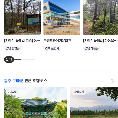
[지리산 둘레길 코스] 동강~수철
구룡포과메기문화관
[지리산둘레길] 하
경남 함양군
경북 포항시
경남 하동군
1
/
3
광주 구례군
인근 여행코스
2박3일
당일치기