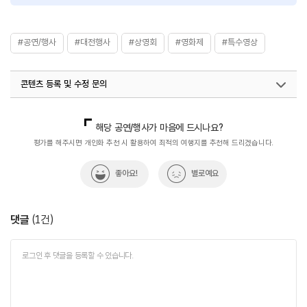
#공연/행사
#대전행사
#상영회
#영화제
#특수영상
콘텐츠 등록 및 수정 문의
국내디지털마케팅팀
033-371-2872
해당 공연/행사가 마음에 드시나요?
평가를 해주시면 개인화 추천 시 활용하여 최적의 여행지를 추천해 드리겠습니다.
좋아요!
별로예요
댓글
(
1
건)