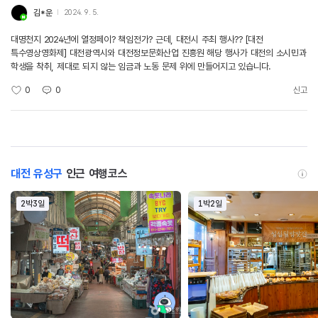
김*운
2024. 9. 5.
대명천지 2024년에 열정페이? 책임전가? 근데, 대전시 주최 행사?? [대전
특수영상영화제] 대전광역시와 대전정보문화산업 진흥원 해당 행사가 대전의 소시민과
학생을 착취, 제대로 되지 않는 임금과 노동 문제 위에 만들어지고 있습니다.
0
0
신고
대전 유성구
인근 여행코스
2박3일
1박2일