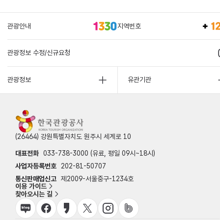
관광안내
지역번호
관광정보 수정/신규요청
관광정보
유관기관
(26464) 강원특별자치도 원주시 세계로 10
대표전화
033-738-3000 (유료, 평일 09시~18시)
사업자등록번호
202-81-50707
통신판매업신고
제2009-서울중구-1234호
이용 가이드
찾아오시는 길