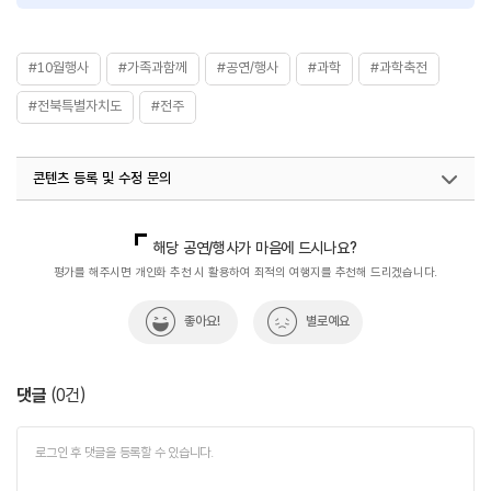
#10월행사
#가족과함께
#공연/행사
#과학
#과학축전
#전북특별자치도
#전주
콘텐츠 등록 및 수정 문의
국내디지털마케팅팀
033-371-2872
해당 공연/행사가 마음에 드시나요?
평가를 해주시면 개인화 추천 시 활용하여 최적의 여행지를 추천해 드리겠습니다.
좋아요!
별로예요
댓글
(
0
건)