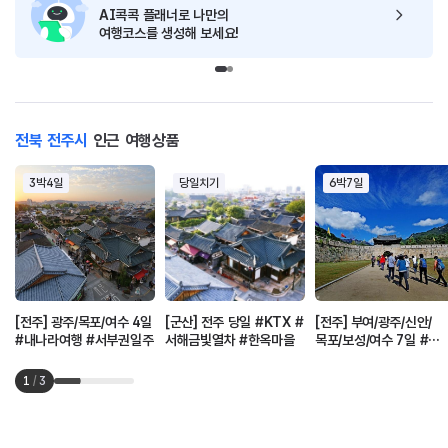
AI콕콕 플래너로
나만의
여행코스를 생성해 보세요!
전북 전주시
인근 여행상품
3박4일
당일치기
6박7일
[전주] 광주/목포/여수 4일
[군산] 전주 당일 #KTX #
[전주] 부여/광주/신안/
#내나라여행 #서부권일주
서해금빛열차 #한옥마을
목포/보성/여수 7일 #
한국일주
1
/
3