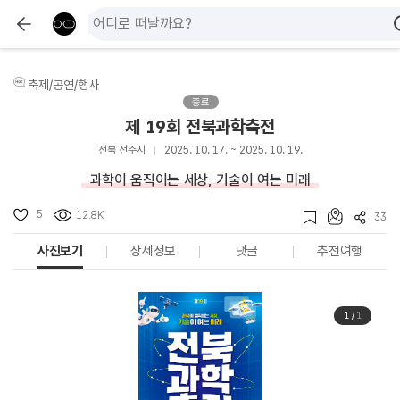
축제/공연/행사
종료
제 19회 전북과학축전
전북 전주시
2025. 10. 17. ~ 2025. 10. 19.
과학이 움직이는 세상, 기술이 여는 미래
5
12.8K
33
사진보기
상세정보
댓글
추천여행
1
/
1