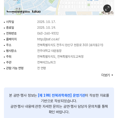
- 부대 행사 및 프로그램 : VR체험 / 이동과학교실 / 로봇교육경연대회 /
마술공연 등
250m
시작일
2025. 10. 17.
종료일
2025. 10. 19.
전화번호
063-260-9332
홈페이지
http://jbsf.co.kr/
주소
전북특별자치도 전주시 완산구 천잠로 303 (효자동2가)
행사장소
전주대학교 대운동장
주최
전북특별자치도, 전북특별자치도교육청
주관
전북테크노파크
관람 가능 연령
전 연령
이용요금
무료
더보기
행사시간
10:00~17:00
본 공연·행사 정보는
[제 19회 전북과학축전] 운영기관
이 작성한 자료를
기반으로 작성되었습니다.
공연·행사 내용에 관한 자세한 문의는 공연·행사 담당자 문의처를 통해
확인 바랍니다.