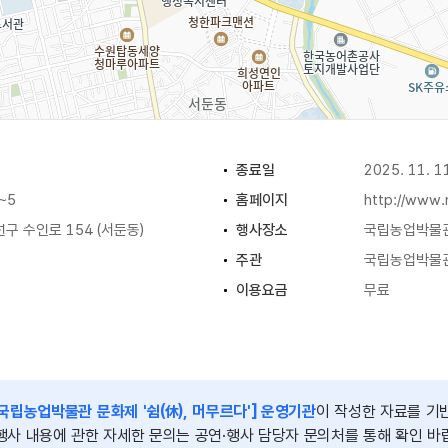
종료일
2025. 11. 1
~5
홈페이지
http://www.
구 수인로 154 (서둔동)
행사장소
국립농업박물
주관
국립농업박물
이용요금
무료
입장 마감 17:00)
[국립농업박물관 문화제 '쉼(休), 머무르다'] 운영기관
이 작성한 자료를 기
행사 내용에 관한 자세한 문의는 공연·행사 담당자 문의처를 통해 확인 바