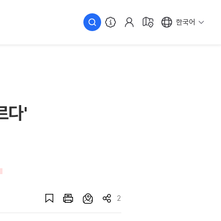
한국어
르다'
2