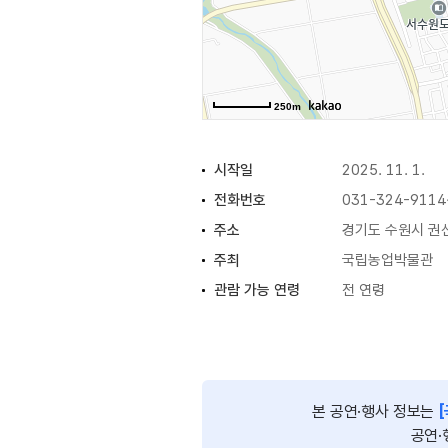
250m
시작일
2025. 11. 1.
전화번호
031-324-9114
주소
경기도 수원시 권선
주최
국립농업박물관
관람 가능 연령
전 연령
행사시간
10:00~18:00 (
본 공연·행사 정보는
공연·