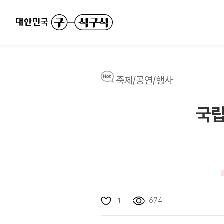
축제/공연/행사
국립
674
1