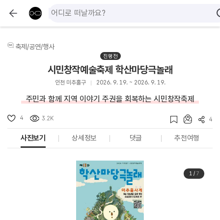
축제/공연/행사
진행전
시민창작예술축제 학산마당극놀래
인천 미추홀구
2026. 9. 19. ~ 2026. 9. 19.
주민과 함께 지역 이야기 주권을 회복하는 시민창작축제
4
3.2K
4
사진보기
상세정보
댓글
추천여행
1
/
7