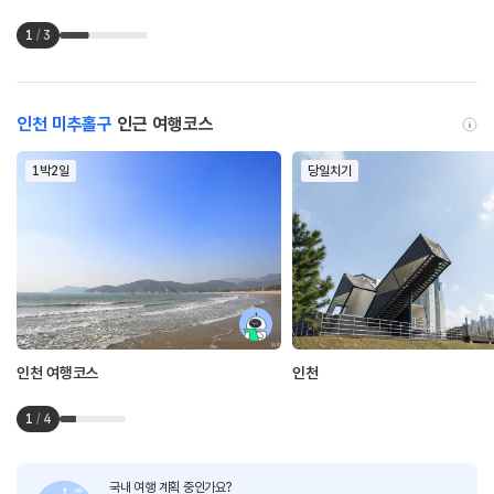
1
/
3
인천 미추홀구
인근 여행코스
1박2일
당일치기
인천 여행코스
인천
1
/
4
국내 여행 계획 중인가요?