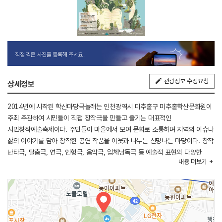
직접 찍은 사진을 등록해 주세요.
관광정보 수정요청
상세정보
2014년에 시작된 학산마당극놀래는 인천광역시 미추홀구 미추홀학산문화원이
주최 주관하여 시민들이 직접 창작극을 만들고 즐기는 대표적인
시민창작예술축제이다. 주민들이 마을에서 모여 문화로 소통하며 지역의 이슈나
삶의 이야기를 담아 창작한 공연 작품을 이웃과 나누는 신명나는 마당이다. 창작
난타극, 탈춤극, 연극, 인형극, 음악극, 입체낭독극 등 예술적 표현의 다양한
내용
더보기
형식을 넘나드는 시민문화예술의 장으로 거듭나고 있다. 지역주민이 만드는
주민 주도형 시민공동체예술축제를 위하여 주민과 예술가, 관련 단체 및 기관
등이 연대하여 공동체 예술의 성장과 지역 문화의 발전을 이루어 가고 있다.
[행사내용]
- 주요 프로그램 : 마당예술동아리 시민창작 마당극 공연