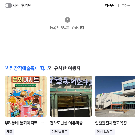
사진 후기만
최신순
추천순
등록된 댓글이 없습니다.
‘시민창작예술축제 학...’
과 유사한 여행지
우리동네 문화아지트 : LH주택전시관 복합문화행사
전라도밥상 어촌마을
인천안전체험교육장
세종
인천 남동구
인천 부평구