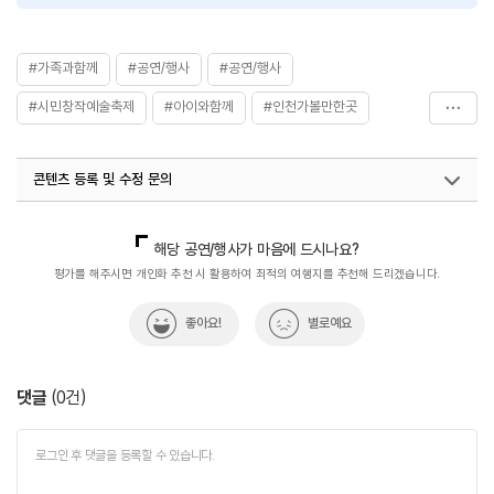
#가족과함께
#공연/행사
#공연/행사
#시민창작예술축제
#아이와함께
#인천가볼만한곳
#인천축제
#인천행사
#친구와함께
콘텐츠 등록 및 수정 문의
국내디지털마케팅팀
033-371-2872
해당 공연/행사가 마음에 드시나요?
평가를 해주시면 개인화 추천 시 활용하여 최적의 여행지를 추천해 드리겠습니다.
좋아요!
별로예요
댓글
(
0
건)