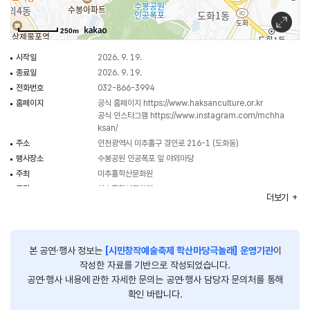
- 부대 행사 및 프로그램 : 여는 마당 / 시민 축하공연(합창) / 관악공연 /
200인의 주민 심사단 / 문화예술 체험부스 / 시민 참여 이벤트 / 동아리 활동
250m
전시 / 포토존 / 푸드트럭
시작일
2026. 9. 19.
종료일
2026. 9. 19.
전화번호
032-866-3994
홈페이지
공식 홈페이지
https://www.haksanculture.or.kr
공식 인스타그램
https://www.instagram.com/mchha
ksan/
주소
인천광역시 미추홀구 경인로 216-1 (도화동)
행사장소
수봉공원 인공폭포 앞 야외마당
주최
미추홀학산문화원
주관
미추홀학산문화원
더보기
이용요금
무료
행사시간
17:00~21:00
본 공연·행사 정보는
[시민창작예술축제 학산마당극놀래] 운영기관
이
작성한 자료를 기반으로 작성되었습니다.
공연·행사 내용에 관한 자세한 문의는 공연·행사 담당자 문의처를 통해
확인 바랍니다.