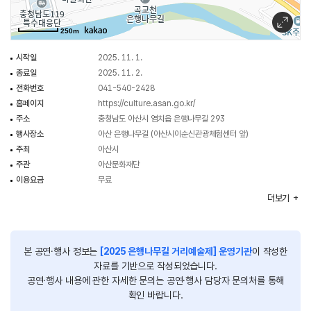
- 부대 행사 및 프로그램 : 양모펠트 키링 만들기 체험 / 지역농특산물 판매 /
페이스 페인팅 등
250m
시작일
2025. 11. 1.
종료일
2025. 11. 2.
전화번호
041-540-2428
홈페이지
https://culture.asan.go.kr/
주소
충청남도 아산시 염치읍 은행나무길 293
행사장소
아산 은행나무길 (아산시이순신관광체험센터 앞)
주최
아산시
주관
아산문화재단
이용요금
무료
행사시간
11:00~17:00
더보기
본 공연·행사 정보는
[2025 은행나무길 거리예술제] 운영기관
이 작성한
자료를 기반으로 작성되었습니다.
공연·행사 내용에 관한 자세한 문의는 공연·행사 담당자 문의처를 통해
확인 바랍니다.