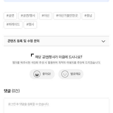
#공연
#공연/행사
#아산
#아산가볼만한곳
#충남
#퍼레이드
#행사
콘텐츠 등록 및 수정 문의
국내디지털마케팅팀
033-371-2872
해당 공연/행사가 마음에 드시나요?
평가를 해주시면 개인화 추천 시 활용하여 최적의 여행지를 추천해 드리겠습니다.
좋아요!
별로예요
댓글
(
0
건)