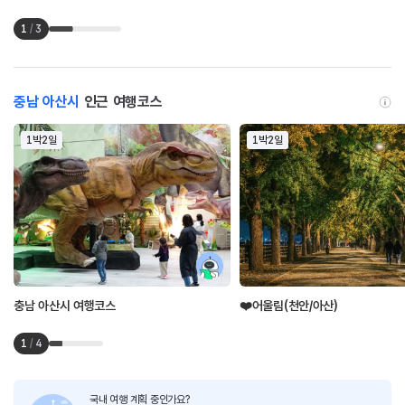
1
/
3
충남 아산시
인근 여행코스
1박2일
1박2일
충남 아산시 여행코스
❤️어울림(천안/아산)
1
/
4
국내 여행 계획 중인가요?