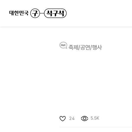
축제/공연/행사
5.5K
24