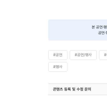
[참가안내]
프로그램별 개별 신청(사전예약, 현
이용요금
무료
본 공연·
공연·
#공연
#공연/행사
#행사
콘텐츠 등록 및 수정 문의
국내디지털마케팅팀
033-371-2