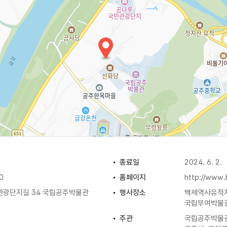
램‧이벤트 진행
다”
공주-무드 등, 부여-우드액자, 익산-금동제사리외호 블록)
열쇠고리, 백제 에코백 만들기
종료일
2024. 6. 2.
링페이퍼, 전통 등 만들기 체험 인증, 인생샷 투어 in 백제
0
홈페이지
http://www.
로 낱말퀴즈, 여긴 어디?
관광단지길 34 국립공주박물관
행사장소
백제역사유적지
국립부여박물
주관
국립공주박물관