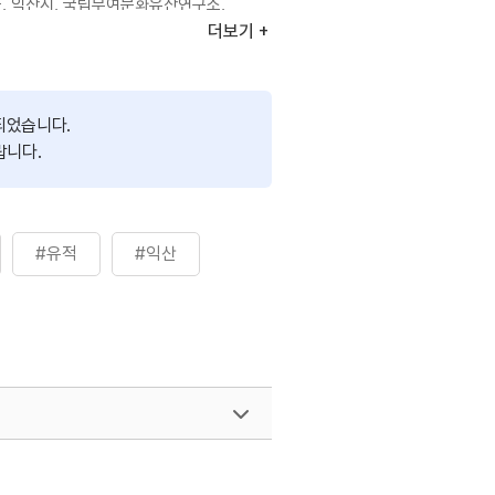
군, 익산시, 국립부여문화유산연구소,
유산센터
더보기
): 박물관 휴관일로 온라인이벤트만 운영
 2.(일): 09:00~18:00
유산 녹턴 프로그램 진행시 연장운영)
되었습니다.
 5. 30.(목)-익산, 5. 31.(금)-
랍니다.
토)-부여
#유적
#익산