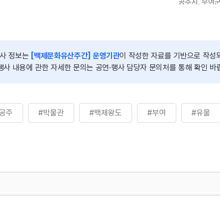
공주시, 부여
(재)백제세계
장접수, 전화접수 등)
행사시간
5. 27.(월
5. 28.(화)~6.
(단, 백제문화
행사 정보는
[백제문화유산주간] 운영기관
이 작성한 자료를 기반으로 작성
백제문화유산 녹턴:
행사 내용에 관한 자세한 문의는 공연·행사 담당자 문의처를 통해 확인 바
공주, 6. 1.(
#공주
#박물관
#백제왕도
#부여
#유물
872