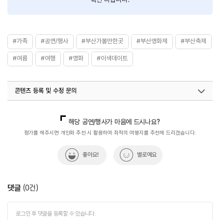
푸드트럭들이 모여 무더위가 가시지 않은 마지막 여름날 여행과 문화의 감성을
제대로 즐길 수 있도록 미니멀한 푸드존을 운영하는 프로그램
#가족
#공연/행사
#부산가볼만한곳
#부산영화제
#부산축제
#여름
#여행
#영화
#이색데이트
콘텐츠 등록 및 수정 문의
국내디지털마케팅팀
033-371-2872
해당 공연/행사가 마음에 드시나요?
평가를 해주시면 개인화 추천 시 활용하여 최적의 여행지를 추천해 드리겠습니다.
좋아요!
별로예요
댓글
(
0
건)