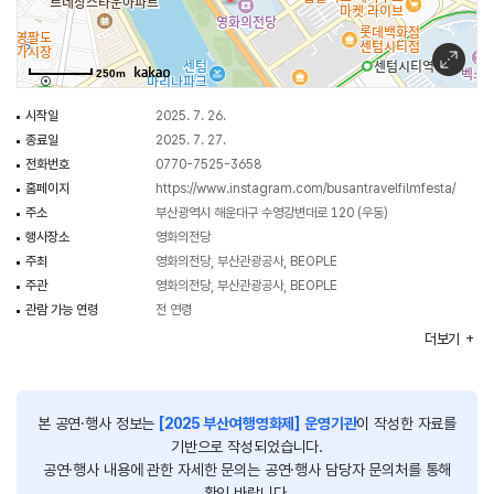
2.트립톡
전 세계 다양한 장소에서 제작된 영화부터 다양한 형태의 로드무비까지 영화를
통해 여행을 이야기할 수 있는 다양한 영화를 상영, 영화 속 전 세계 다양한
250m
여행지의 이야기를 여행 작가, 감독, 로케이션 매니저 등 전문가와 함께 나누고
시작일
2025. 7. 26.
소통하는 프로그램.
종료일
2025. 7. 27.
전화번호
0770-7525-3658
3.플리마켓 '떠나장'
홈페이지
https://www.instagram.com/busantravelfilmfesta/
부산을 대표하는 여행·관광 기업의 다양한 콘텐츠를 한자리에서 즐길 수 있는
주소
부산광역시 해운대구 수영강변대로 120 (우동)
콘텐츠 박람회. 캠핑, 서핑, 요트, 카라반 등과 지금 당장 떠날 수 있을 것 같은
행사장소
영화의전당
용기를 주는 다양한 여행 소품들과 부산의 관광 기념품을 한 자리에서 만나 볼
주최
영화의전당, 부산관광공사, BEOPLE
수 있는 프로그램.
주관
영화의전당, 부산관광공사, BEOPLE
관람 가능 연령
전 연령
4.관객쉼터 돗자리 광장 '즐기장'
이용요금
유료(영화상영, 트립톡) 8,000원
더보기
지금 당장 멀리 떠나기는 어려워도 돗자리 하나들고 피크닉을 즐기는 마음으로
무료 (야외상영/플리마켓/공연)
지붕이 있는 영화의전당 야외광장에서 버스킹 공연 등 무대행사와 여행영화제의
행사시간
12:00~ 22:00
콘텐츠를 즐길 수 있는 피크닉의 장
본 공연·행사 정보는
[2025 부산여행영화제] 운영기관
이 작성한 자료를
기반으로 작성되었습니다.
5.푸드존 ‘먹장’
공연·행사 내용에 관한 자세한 문의는 공연·행사 담당자 문의처를 통해
여행의 필수요소. 먹거리. 부산지역을 대표하는 수제맥주들부터 다양한
확인 바랍니다.