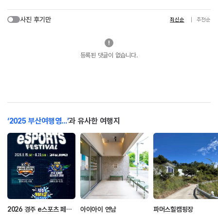
사진 후기만
최신순
추천순
등록된 댓글이 없습니다.
‘2025 부산여행영...’
과 유사한 여행지
2026 경주 e스포츠 페스티벌
아이아이 연남
파머스힐캠핑장