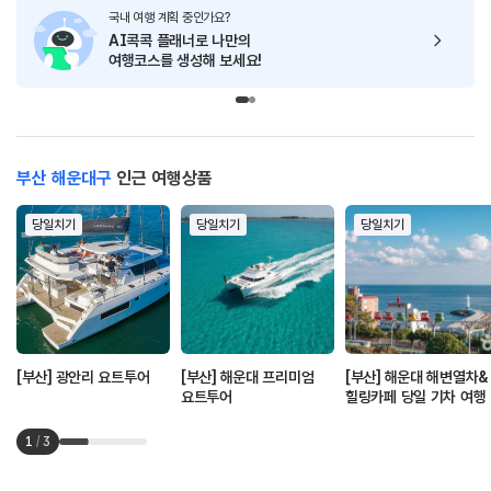
국내 여행 계획 중인가요?
AI콕콕 플래너로
나만의
여행코스를 생성해 보세요!
부산 해운대구
인근 여행상품
당일치기
당일치기
당일치기
[부산] 광안리 요트투어
[부산] 해운대 프리미엄
[부산] 해운대 해변열차&
요트투어
힐링카페 당일 기차 여행
1
/
3