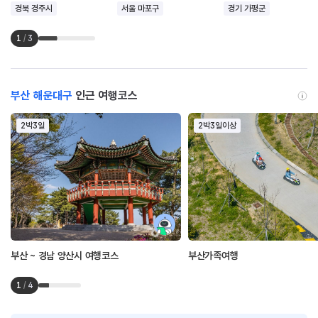
경북 경주시
서울 마포구
경기 가평군
1
/
3
부산 해운대구
인근 여행코스
2박3일
2박3일이상
부산 ~ 경남 양산시 여행코스
부산가족여행
1
/
4