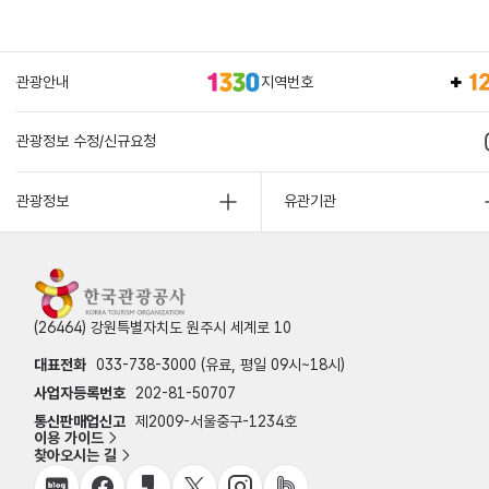
관광안내
지역번호
관광정보 수정/신규요청
관광정보
유관기관
(26464) 강원특별자치도 원주시 세계로 10
대표전화
033-738-3000 (유료, 평일 09시~18시)
사업자등록번호
202-81-50707
통신판매업신고
제2009-서울중구-1234호
이용 가이드
찾아오시는 길