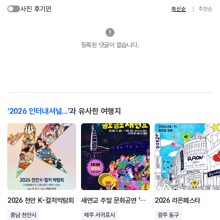
사진 후기만
최신순
추천순
등록된 댓글이 없습니다.
‘2026 인터내셔널...’
과 유사한 여행지
2026 천안 K-컬처박람회
새연교 주말 문화공연 '금토금토 새연쇼'
2026 라온페스타
충남 천안시
제주 서귀포시
광주 동구