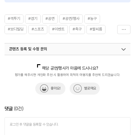
#격투기
#경기
#공연
#공연/행사
#농구
#보디빌딩
#스포츠
#이벤트
#축구
#팔씨름
#피트니스
#행사
콘텐츠 등록 및 수정 문의
국내디지털마케팅팀
033-371-2872
해당 공연/행사가 마음에 드시나요?
평가를 해주시면 개인화 추천 시 활용하여 최적의 여행지를 추천해 드리겠습니다.
좋아요!
별로예요
댓글
(
0
건)