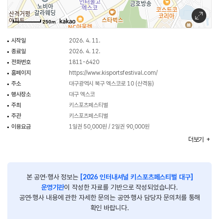
[행사내용]
250m
- 주요프로그램 : 스포츠 경기(보디빌딩, 입식격투기, 농구 등)
시작일
2026. 4. 11.
- 부대 행사 및 프로그램 : 클래스 겸 체험 프로그램(라인댄스, 핏합 등) / 스포츠
종료일
2026. 4. 12.
관련 엑스포 / 푸드트럭 / 아티스트 공연 등
전화번호
1811-6420
홈페이지
https://www.kisportsfestival.com/
주소
대구광역시 북구 엑스코로 10 (산격동)
행사장소
대구 엑스코
주최
키스포츠페스티벌
주관
키스포츠페스티벌
이용요금
1일권 50,000원 / 2일권 90,000원
행사시간
10:00~21:00
더보기
본 공연·행사 정보는
[2026 인터내셔널 키스포츠페스티벌 대구]
운영기관
이 작성한 자료를 기반으로 작성되었습니다.
공연·행사 내용에 관한 자세한 문의는 공연·행사 담당자 문의처를 통해
확인 바랍니다.