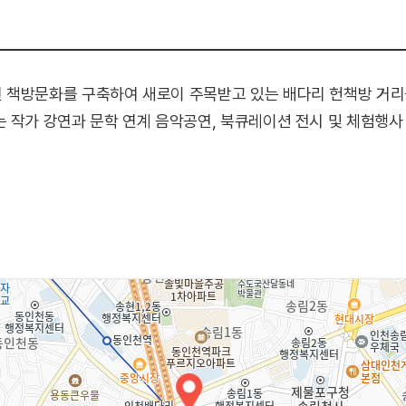
 책방문화를 구축하여 새로이 주목받고 있는 배다리 헌책방 거리
 작가 강연과 문학 연계 음악공연, 북큐레이션 전시 및 체험행사
 작가 강연이 진행되고, 배다리를 배경으로 한 문학·그림책과 연
 수공예셀러 등 15개 팀이 독립출판물과 관련 굿즈를 판매하며, 
매도 이루어진다.
터), 이승익PD, 윤성근 작가, 정우영 시인, 사해충 스튜디오 연