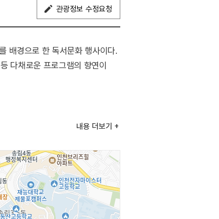
관광정보 수정요청
를 배경으로 한 독서문화 행사이다.
 등 다채로운 프로그램의 향연이
계하여 감미로운 음악 공연이
내용
더보기
아트마켓 및 북큐레이션을 통해
극팀, 오재환 인디밴드, 재즈보컬