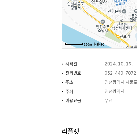
박세희 트리오, 이연실 사진작가, 
250m
시작일
2024. 10. 19.
전화번호
032-440-7872
주소
인천광역시 제물포구
주최
인천광역시
이용요금
무료
리플렛