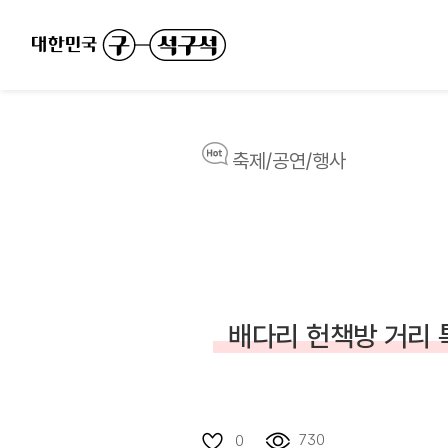
축제/공연/행사
배다리 헌책방 거리 
730
0