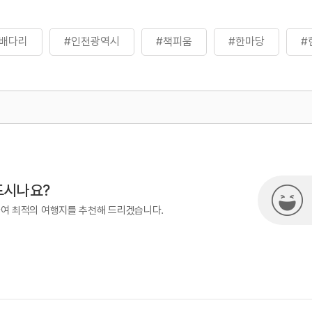
#배다리
#인천광역시
#책피움
#한마당
#
872
드시나요?
하여 최적의 여행지를 추천해 드리겠습니다.