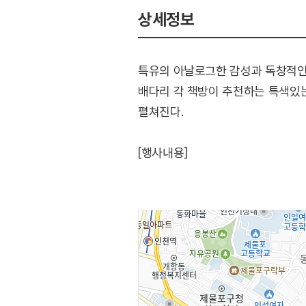
상세정보
특유의 아날로그한 감성과 독창적인
배다리 각 책방이 추천하는 특색있는
펼쳐진다.
[행사내용]
배다리책방이 추천하는 작품 전시와
펼치진다.
또한 독립서점, 배다리 내 상점 및
일일점장이 추천하는 책 전시 및 판
[출연]
강백수(음유시인), 강헌구(싱어송라이