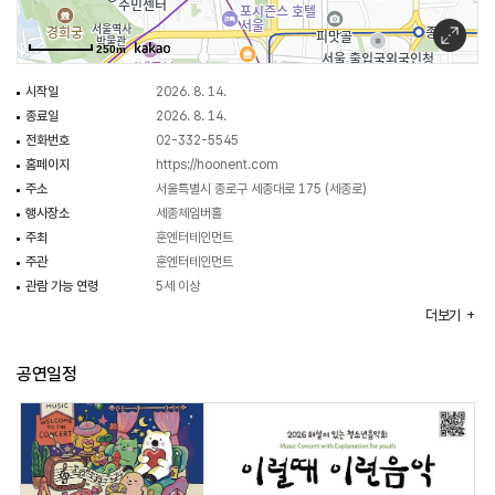
[출연]
250m
바이올린 강은실, 비올라 김주영, 첼로 강지성, 피아노 김은희
시작일
2026. 8. 14.
종료일
2026. 8. 14.
전화번호
02-332-5545
홈페이지
https://hoonent.com
주소
서울특별시 종로구 세종대로 175 (세종로)
행사장소
세종체임버홀
주최
훈엔터테인먼트
주관
훈엔터테인먼트
관람 가능 연령
5세 이상
이용요금
- R석 30,000원
더보기
- S석 20,000원
행사시간
19:30~21:30
공연일정