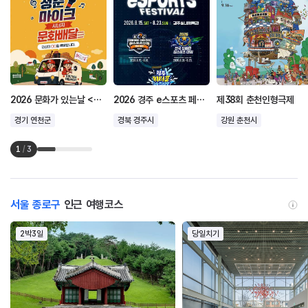
2026 문화가 있는날 <청춘마이크 시너지> - 문화배달
2026 경주 e스포츠 페스티벌
제38회 춘천인형극제
경기 연천군
경북 경주시
강원 춘천시
1
/
3
서울 종로구
인근 여행코스
2박3일
당일치기