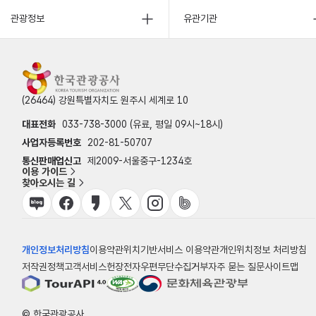
관광정보
유관기관
(26464) 강원특별자치도 원주시 세계로 10
대표전화
033-738-3000 (유료, 평일 09시~18시)
사업자등록번호
202-81-50707
통신판매업신고
제2009-서울중구-1234호
이용 가이드
찾아오시는 길
개인정보처리방침
이용약관
위치기반서비스 이용약관
개인위치정보 처리방침
저작권정책
고객서비스헌장
전자우편무단수집거부
자주 묻는 질문
사이트맵
© 한국관광공사