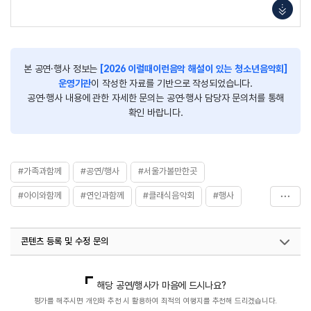
본 공연·행사 정보는
[2026 이럴때이런음악 해설이 있는 청소년음악회]
운영기관
이 작성한 자료를 기반으로 작성되었습니다.
공연·행사 내용에 관한 자세한 문의는 공연·행사 담당자 문의처를 통해
확인 바랍니다.
#가족과함께
#공연/행사
#서울가볼만한곳
#아이와함께
#연인과함께
#클래식음악회
#행사
#힐링
콘텐츠 등록 및 수정 문의
국내디지털마케팅팀
033-371-2872
해당 공연/행사가 마음에 드시나요?
평가를 해주시면 개인화 추천 시 활용하여 최적의 여행지를 추천해 드리겠습니다.