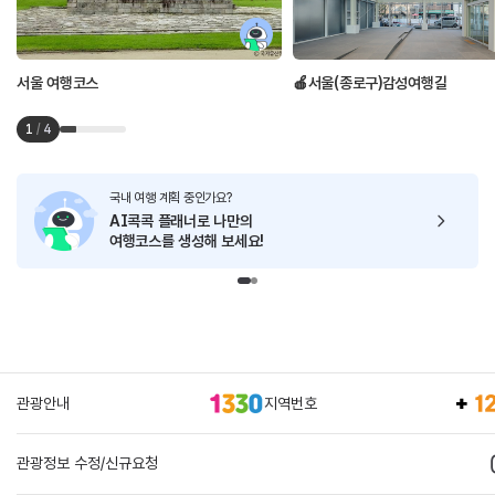
서울 여행코스
🍎서울(종로구)감성여행길
1
/
4
국내 여행 계획 중인가요?
AI콕콕 플래너로
나만의
여행코스를 생성해 보세요!
관광안내
지역번호
관광정보 수정/신규요청